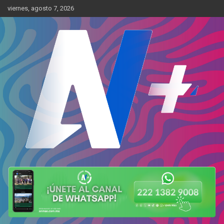
Skip
viernes, agosto 7, 2026
to
content
Más cerca de ti
AN Más