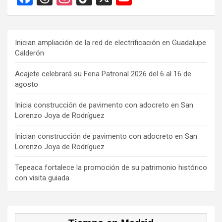
a
hr
st
k
o
ce
e
a
T
u
b
a
gr
o
T
Inician ampliación de la red de electrificación en Guadalupe
Calderón
o
d
a
k
u
o
s
m
b
Acajete celebrará su Feria Patronal 2026 del 6 al 16 de
agosto
k
e
C
Inicia construcción de pavimento con adocreto en San
Lorenzo Joya de Rodríguez
h
a
Inician construcción de pavimento con adocreto en San
Lorenzo Joya de Rodríguez
n
n
Tepeaca fortalece la promoción de su patrimonio histórico
con visita guiada
el