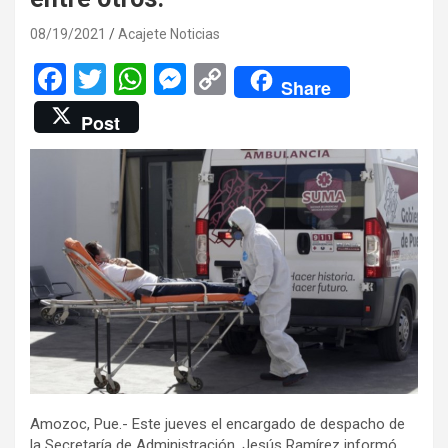
08/19/2021
Acajete Noticias
F
T
W
M
C
Share
a
wi
h
es
o
Post
ce
tt
at
se
py
b
er
s
n
Li
o
A
g
n
o
p
er
k
k
p
Amozoc, Pue.- Este jueves el encargado de despacho de
la Secretaría de Administración, Jesús Ramírez informó