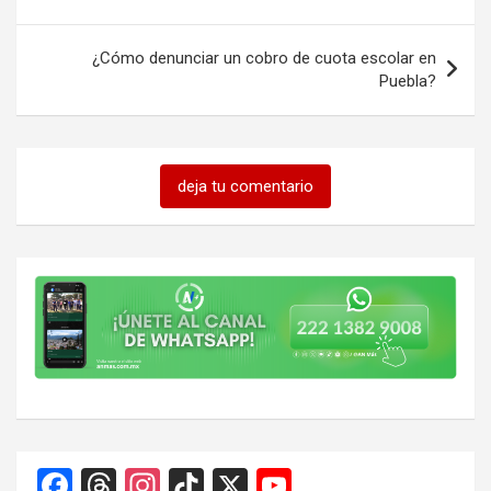
entradas
¿Cómo denunciar un cobro de cuota escolar en
Puebla?
deja tu comentario
F
T
In
Ti
X
Y