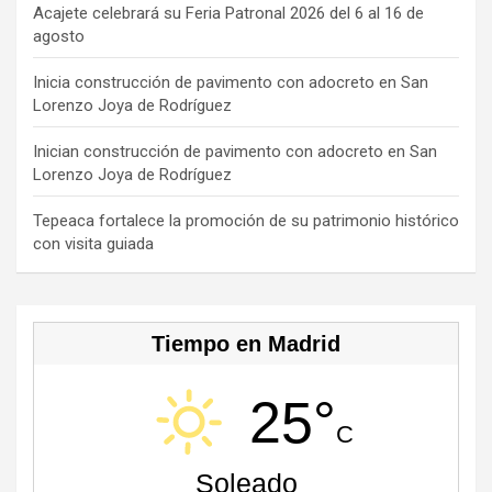
o
s
m
b
Acajete celebrará su Feria Patronal 2026 del 6 al 16 de
agosto
k
e
C
Inicia construcción de pavimento con adocreto en San
Lorenzo Joya de Rodríguez
h
a
Inician construcción de pavimento con adocreto en San
Lorenzo Joya de Rodríguez
n
n
Tepeaca fortalece la promoción de su patrimonio histórico
con visita guiada
el
Tiempo en Madrid
25°
C
Soleado