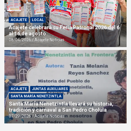
ACAJETE
LOCAL
Acajete celebrará su Feria Patronal 2026 del 6
al 16 de agosto
08/04/2026
Acajete Noticias
ACAJETE
JUNTAS AUXILIARES
SANTA MARÍA NENETZINTLA
Santa María Nenetzintla llevará su historia,
tradición y carnaval a San Pedro Cholula
07/29/2026
Acajete Noticias