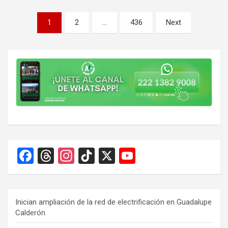
Paginación
1
2
…
436
Next
de
entradas
F
T
In
Ti
X
Y
a
hr
st
k
o
ce
e
a
T
u
b
a
gr
o
T
Inician ampliación de la red de electrificación en Guadalupe
Calderón
o
d
a
k
u