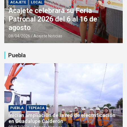
ACAJETE
LOCAL
Acajete celebrará su Feria
Patronal 2026 del 6 al 16 de
agosto
08/04/2026
Acajete Noticias
Puebla
PUEBLA
TEPEACA
Inician ampliación de la red de electrificación
en Guadalupe Calderón