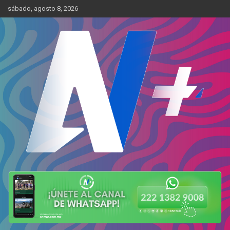
Skip
sábado, agosto 8, 2026
to
content
Más cerca de ti
AN Más