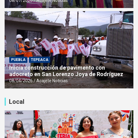
08/07/2026
Acajete Noticias
PUEBLA
TEPEACA
Inicia construcción de pavimento con
adocreto en San Lorenzo Joya de Rodríguez
08/04/2026
Acajete Noticias
Local