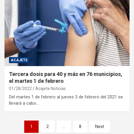
ACAJETE
Tercera dosis para 40 y más en 76 municipios,
el martes 1 de febrero
01/28/2022
Acajete Noticias
Del martes 1 de febrero al jueves 3 de febrero del 2021 se
llevará a cabo…
Paginación
1
2
…
8
Next