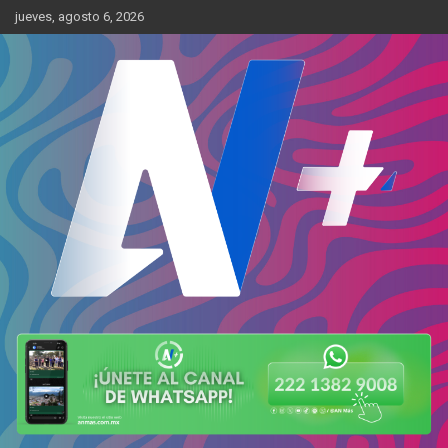
Skip
jueves, agosto 6, 2026
to
content
Más cerca de ti
AN Más