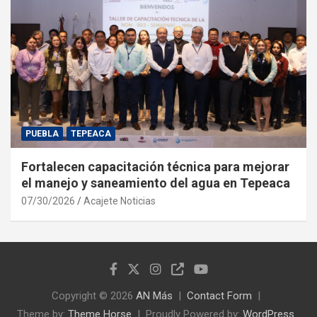
PUEBLA
TEPEACA
Fortalecen capacitación técnica para mejorar
el manejo y saneamiento del agua en Tepeaca
07/30/2026
Acajete Noticias
Copyright © 2026
AN Más
Contact Form
Theme by:
Theme Horse
Proudly Powered by:
WordPress