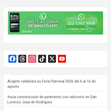
de
entradas
F
T
In
Ti
X
Y
a
hr
st
k
o
ce
e
a
T
u
b
a
gr
o
T
Acajete celebrará su Feria Patronal 2026 del 6 al 16 de
agosto
o
d
a
k
u
o
s
m
b
Inicia construcción de pavimento con adocreto en San
Lorenzo Joya de Rodríguez
k
e