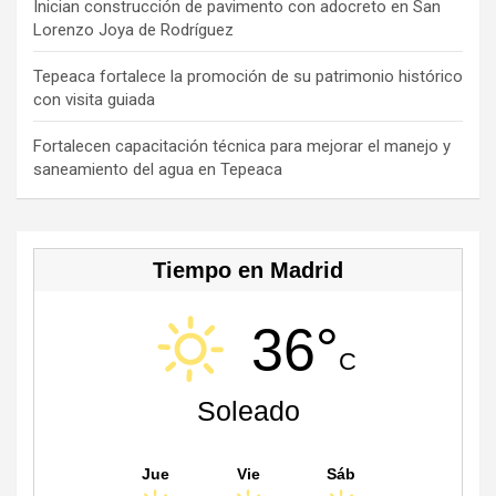
C
Inician construcción de pavimento con adocreto en San
Lorenzo Joya de Rodríguez
h
a
Tepeaca fortalece la promoción de su patrimonio histórico
con visita guiada
n
n
Fortalecen capacitación técnica para mejorar el manejo y
saneamiento del agua en Tepeaca
el
Tiempo en Madrid
36°
C
Soleado
Jue
Vie
Sáb