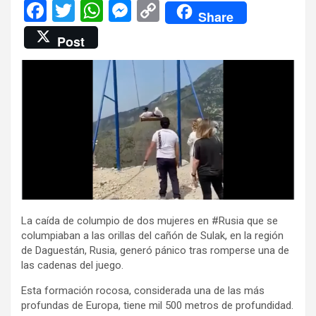
F
T
W
M
C
Share
a
wi
h
es
o
Post
ce
tt
at
se
py
b
er
s
n
Li
o
A
g
n
o
p
er
k
k
p
La caída de columpio de dos mujeres en #Rusia que se
columpiaban a las orillas del cañón de Sulak, en la región
de Daguestán, Rusia, generó pánico tras romperse una de
las cadenas del juego.
Esta formación rocosa, considerada una de las más
profundas de Europa, tiene mil 500 metros de profundidad.