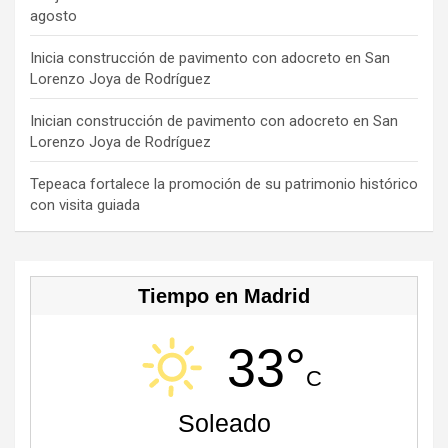
o
s
m
b
agosto
k
e
C
Inicia construcción de pavimento con adocreto en San
Lorenzo Joya de Rodríguez
h
a
Inician construcción de pavimento con adocreto en San
Lorenzo Joya de Rodríguez
n
n
Tepeaca fortalece la promoción de su patrimonio histórico
con visita guiada
el
Tiempo en Madrid
33°
C
Soleado