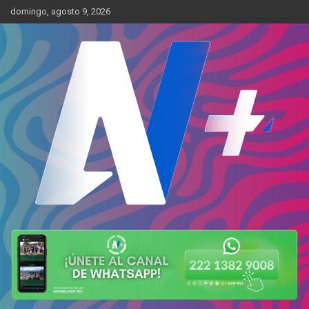
Skip
domingo, agosto 9, 2026
to
content
Más cerca de ti
AN Más