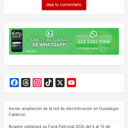
deja tu comentario
F
T
In
Ti
X
Y
a
hr
st
k
o
ce
e
a
T
u
b
a
gr
o
T
Inician ampliación de la red de electrificación en Guadalupe
Calderón
o
d
a
k
u
Acajete celebrará su Feria Patronal 2026 del 6 al 16 de