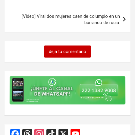
entradas
[Video] Viral dos mujeres caen de columpio en un
barranco de rucia.
deja tu comentario
F
T
In
Ti
X
Y