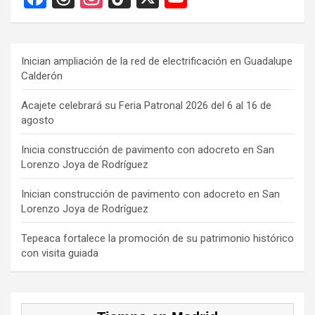
a
hr
st
k
o
ce
e
a
T
u
b
a
gr
o
T
Inician ampliación de la red de electrificación en Guadalupe
Calderón
o
d
a
k
u
o
s
m
b
Acajete celebrará su Feria Patronal 2026 del 6 al 16 de
agosto
k
e
C
Inicia construcción de pavimento con adocreto en San
Lorenzo Joya de Rodríguez
h
a
Inician construcción de pavimento con adocreto en San
Lorenzo Joya de Rodríguez
n
n
Tepeaca fortalece la promoción de su patrimonio histórico
con visita guiada
el