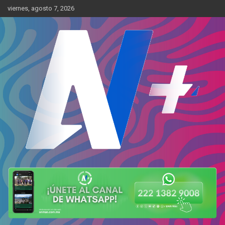
Skip
viernes, agosto 7, 2026
to
content
Más cerca de ti
AN Más