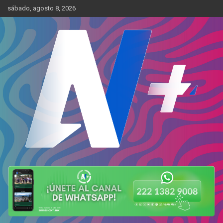
Skip
sábado, agosto 8, 2026
to
content
Más cerca de ti
AN Más