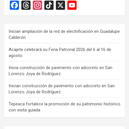
F
T
In
Ti
X
Y
a
hr
st
k
o
ce
e
a
T
u
b
a
gr
o
T
Inician ampliación de la red de electrificación en Guadalupe
Calderón
o
d
a
k
u
o
s
m
b
Acajete celebrará su Feria Patronal 2026 del 6 al 16 de
agosto
k
e
C
Inicia construcción de pavimento con adocreto en San
Lorenzo Joya de Rodríguez
h
a
Inician construcción de pavimento con adocreto en San
Lorenzo Joya de Rodríguez
n
n
Tepeaca fortalece la promoción de su patrimonio histórico
con visita guiada
el