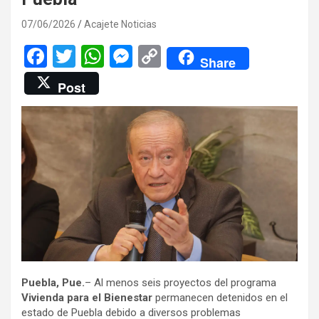
07/06/2026
Acajete Noticias
F
T
W
M
C
Share
a
wi
h
es
o
Post
ce
tt
at
se
py
b
er
s
n
Li
o
A
g
n
o
p
er
k
k
p
Puebla, Pue.
– Al menos seis proyectos del programa
Vivienda para el Bienestar
permanecen detenidos en el
estado de Puebla debido a diversos problemas