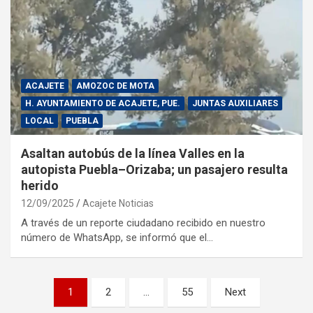
ACAJETE
AMOZOC DE MOTA
H. AYUNTAMIENTO DE ACAJETE, PUE.
JUNTAS AUXILIARES
LOCAL
PUEBLA
Asaltan autobús de la línea Valles en la
autopista Puebla–Orizaba; un pasajero resulta
herido
12/09/2025
Acajete Noticias
A través de un reporte ciudadano recibido en nuestro
número de WhatsApp, se informó que el…
Paginación
1
2
…
55
Next
de