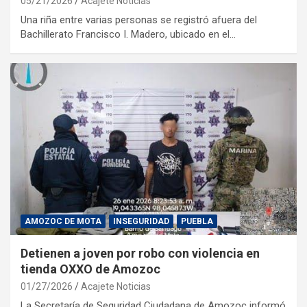
05/21/2026
Acajete Noticias
Una riña entre varias personas se registró afuera del
Bachillerato Francisco I. Madero, ubicado en el…
AMOZOC DE MOTA
INSEGURIDAD
PUEBLA
Detienen a joven por robo con violencia en
tienda OXXO de Amozoc
01/27/2026
Acajete Noticias
La Secretaría de Seguridad Ciudadana de Amozoc informó