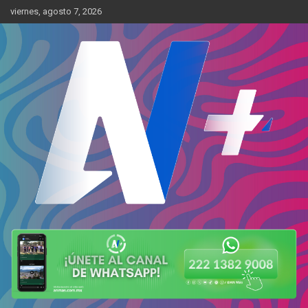
Skip
viernes, agosto 7, 2026
to
content
Más cerca de ti
AN Más