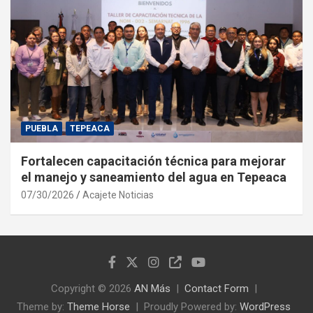
PUEBLA
TEPEACA
Fortalecen capacitación técnica para mejorar
el manejo y saneamiento del agua en Tepeaca
07/30/2026
Acajete Noticias
Copyright © 2026
AN Más
Contact Form
Theme by:
Theme Horse
Proudly Powered by:
WordPress