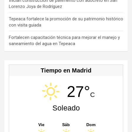
C
Inician construcción de pavimento con adocreto en San
Lorenzo Joya de Rodríguez
h
a
Tepeaca fortalece la promoción de su patrimonio histórico
con visita guiada
n
n
Fortalecen capacitación técnica para mejorar el manejo y
saneamiento del agua en Tepeaca
el
Tiempo en Madrid
27°
C
Soleado
Vie
Sáb
Dom