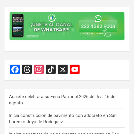
entradas
F
T
In
Ti
X
Y
a
hr
st
k
o
ce
e
a
T
u
b
a
gr
o
T
Acajete celebrará su Feria Patronal 2026 del 6 al 16 de
agosto
o
d
a
k
u
o
s
m
b
Inicia construcción de pavimento con adocreto en San
Lorenzo Joya de Rodríguez
k
e