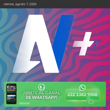
Skip
viernes, agosto 7, 2026
to
content
Más cerca de ti
AN Más