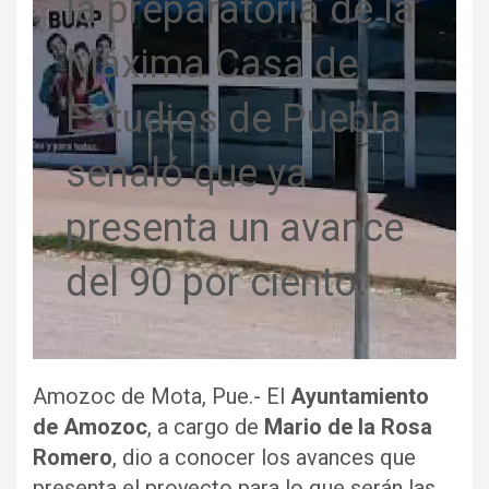
la preparatoria de la
Máxima Casa de
Estudios de Puebla;
señaló que ya
presenta un avance
del 90 por ciento.
Amozoc de Mota, Pue.- El
Ayuntamiento
de Amozoc
, a cargo de
Mario de la Rosa
Romero
, dio a conocer los avances que
presenta el proyecto para lo que serán las