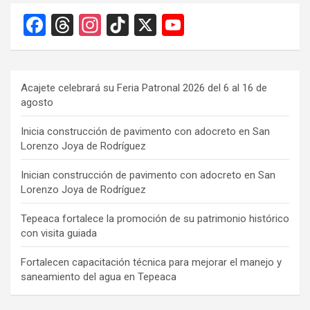
F
T
In
Ti
X
Y
a
hr
st
k
o
ce
e
a
T
u
b
a
gr
o
T
Acajete celebrará su Feria Patronal 2026 del 6 al 16 de
agosto
o
d
a
k
u
o
s
m
b
Inicia construcción de pavimento con adocreto en San
Lorenzo Joya de Rodríguez
k
e
C
Inician construcción de pavimento con adocreto en San
Lorenzo Joya de Rodríguez
h
a
Tepeaca fortalece la promoción de su patrimonio histórico
con visita guiada
n
n
Fortalecen capacitación técnica para mejorar el manejo y
saneamiento del agua en Tepeaca
el