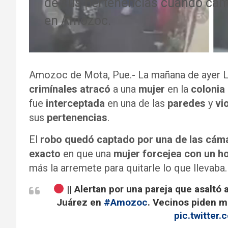
de sus pertenencias cuando cami
en Amozoc.
Amozoc de Mota, Pue.- La mañana de ayer 
crimínales atracó
a una
mujer
en la
colonia
fue
interceptada
en una de las
paredes
y
vi
sus
pertenencias
.
El
robo quedó captado por una de las cám
exacto
en que una
mujer forcejea con un h
más la arremete para quitarle lo que llevaba.
|| Alertan por una pareja que asaltó
Juárez en
#Amozoc
. Vecinos piden m
pic.twitte