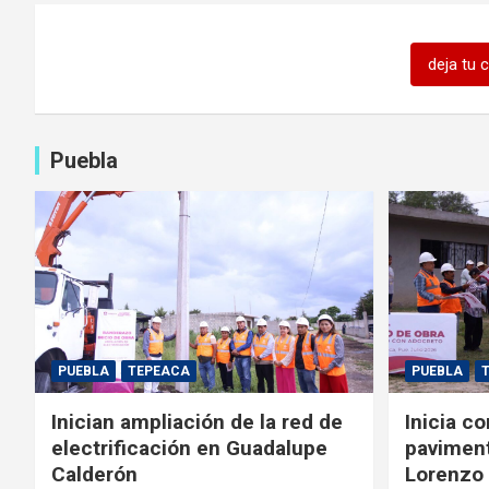
deja tu 
Puebla
PUEBLA
TEPEACA
PUEBLA
Inician ampliación de la red de
Inicia c
electrificación en Guadalupe
paviment
Calderón
Lorenzo 