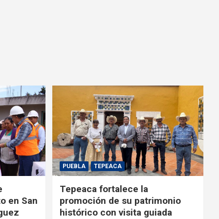
PUEBLA
TEPEACA
e
Tepeaca fortalece la
to en San
promoción de su patrimonio
íguez
histórico con visita guiada