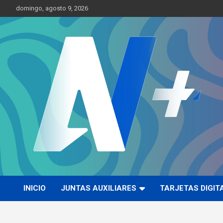
Skip
domingo, agosto 9, 2026
to
content
Más cerca de ti
AN Más
INICIO
JUNTAS AUXILIARES
TARJETAS DIGIT