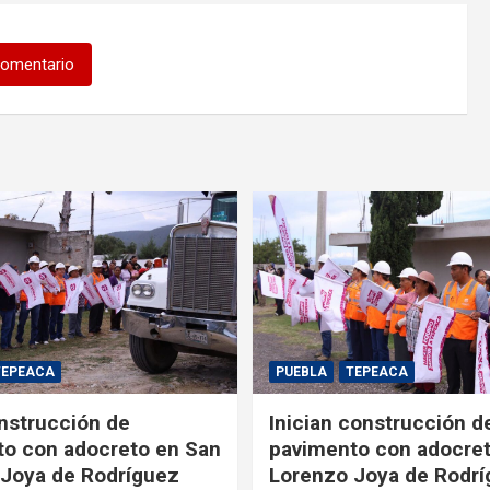
comentario
TEPEACA
PUEBLA
TEPEACA
onstrucción de
Inician construcción d
o con adocreto en San
pavimento con adocre
Joya de Rodríguez
Lorenzo Joya de Rodr