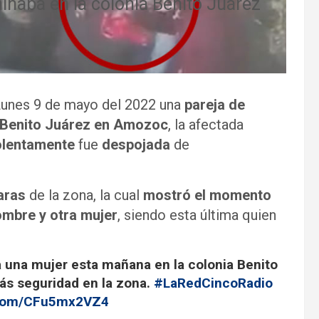
naba en la colonia Benito Juárez
Lunes 9 de mayo del 2022 una
pareja de
 Benito Juárez en Amozoc
, la afectada
olentamente
fue
despojada
de
aras
de la zona, la cual
mostró el momento
ombre y otra mujer
, siendo esta última quien
 a una mujer esta mañana en la colonia Benito
ás seguridad en la zona.
#LaRedCincoRadio
r.com/CFu5mx2VZ4