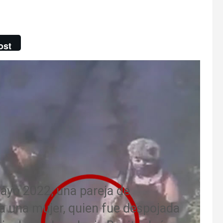
ost
ayo 2022, una pareja de
a una mujer, quien fue despojada