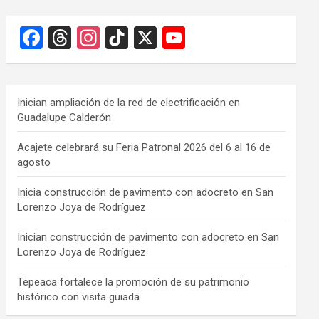
F
T
In
Ti
X
Y
a
hr
st
k
o
ce
e
a
T
u
b
a
gr
o
T
Inician ampliación de la red de electrificación en
Guadalupe Calderón
o
d
a
k
u
o
s
m
b
Acajete celebrará su Feria Patronal 2026 del 6 al 16 de
agosto
k
e
C
Inicia construcción de pavimento con adocreto en San
Lorenzo Joya de Rodríguez
h
a
Inician construcción de pavimento con adocreto en San
Lorenzo Joya de Rodríguez
n
n
Tepeaca fortalece la promoción de su patrimonio
histórico con visita guiada
el