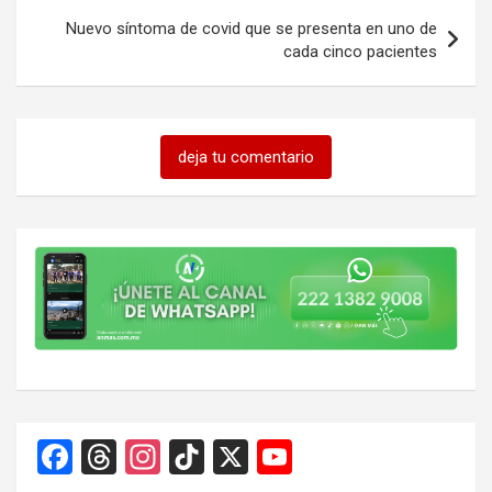
Nuevo síntoma de covid que se presenta en uno de
cada cinco pacientes
deja tu comentario
F
T
In
Ti
X
Y
a
hr
st
k
o