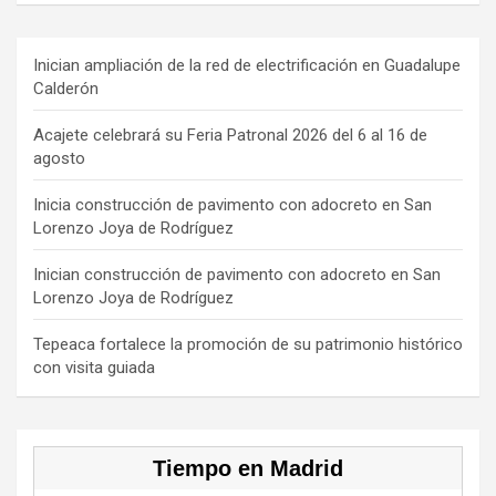
ce
e
a
T
u
b
a
gr
o
T
Inician ampliación de la red de electrificación en Guadalupe
Calderón
o
d
a
k
u
o
s
m
b
Acajete celebrará su Feria Patronal 2026 del 6 al 16 de
agosto
k
e
C
Inicia construcción de pavimento con adocreto en San
Lorenzo Joya de Rodríguez
h
a
Inician construcción de pavimento con adocreto en San
Lorenzo Joya de Rodríguez
n
n
Tepeaca fortalece la promoción de su patrimonio histórico
con visita guiada
el
Tiempo en Madrid