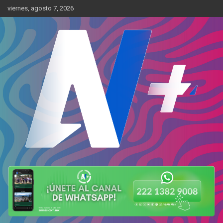
Skip
viernes, agosto 7, 2026
to
content
Más cerca de ti
AN Más