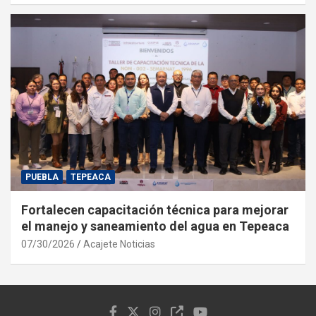
PUEBLA
TEPEACA
Fortalecen capacitación técnica para mejorar
el manejo y saneamiento del agua en Tepeaca
07/30/2026
Acajete Noticias