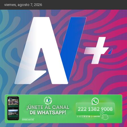
Skip
viernes, agosto 7, 2026
to
content
Más cerca de ti
AN Más