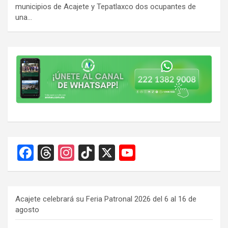
municipios de Acajete y Tepatlaxco dos ocupantes de
una…
F
T
In
Ti
X
Y
a
hr
st
k
o
ce
e
a
T
u
b
a
gr
o
T
Acajete celebrará su Feria Patronal 2026 del 6 al 16 de
agosto
o
d
a
k
u