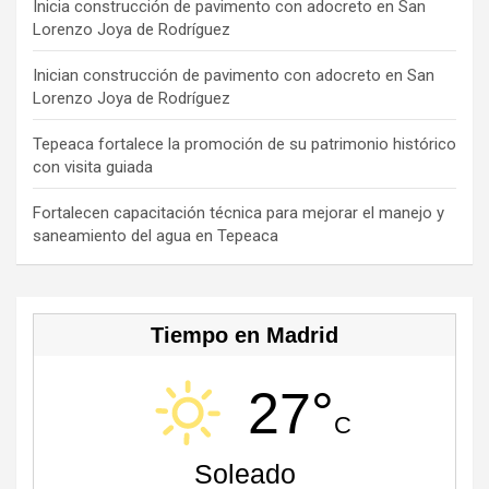
o
s
m
b
Inicia construcción de pavimento con adocreto en San
Lorenzo Joya de Rodríguez
k
e
C
Inician construcción de pavimento con adocreto en San
Lorenzo Joya de Rodríguez
h
a
Tepeaca fortalece la promoción de su patrimonio histórico
con visita guiada
n
n
Fortalecen capacitación técnica para mejorar el manejo y
saneamiento del agua en Tepeaca
el
Tiempo en Madrid
27°
C
Soleado