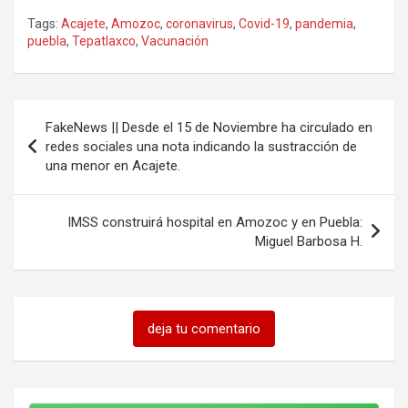
Tags:
Acajete
,
Amozoc
,
coronavirus
,
Covid-19
,
pandemia
,
puebla
,
Tepatlaxco
,
Vacunación
Navegación
FakeNews || Desde el 15 de Noviembre ha circulado en
de
redes sociales una nota indicando la sustracción de
una menor en Acajete.
entradas
IMSS construirá hospital en Amozoc y en Puebla:
Miguel Barbosa H.
deja tu comentario