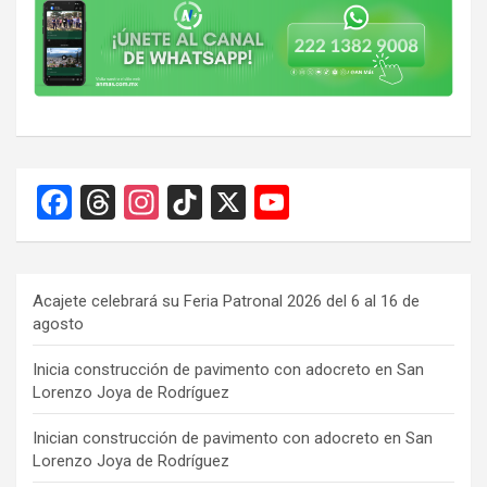
F
T
In
Ti
X
Y
a
hr
st
k
o
ce
e
a
T
u
b
a
gr
o
T
Acajete celebrará su Feria Patronal 2026 del 6 al 16 de
agosto
o
d
a
k
u
o
s
m
b
Inicia construcción de pavimento con adocreto en San
Lorenzo Joya de Rodríguez
k
e
C
Inician construcción de pavimento con adocreto en San
Lorenzo Joya de Rodríguez
h