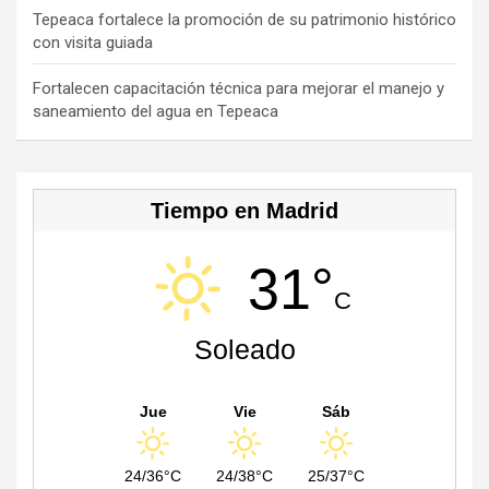
a
Tepeaca fortalece la promoción de su patrimonio histórico
con visita guiada
n
n
Fortalecen capacitación técnica para mejorar el manejo y
saneamiento del agua en Tepeaca
el
Tiempo en Madrid
31°
C
Soleado
Jue
Vie
Sáb
24/36°C
24/38°C
25/37°C