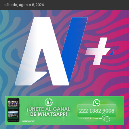
Skip
sábado, agosto 8, 2026
to
content
Más cerca de ti
AN Más