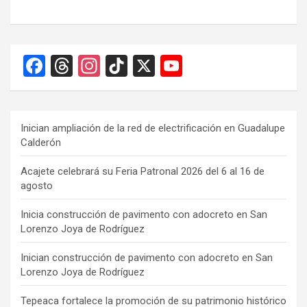
F
T
In
Ti
X
Y
a
hr
st
k
o
ce
e
a
T
u
b
a
gr
o
T
Inician ampliación de la red de electrificación en Guadalupe
Calderón
o
d
a
k
u
o
s
m
b
Acajete celebrará su Feria Patronal 2026 del 6 al 16 de
agosto
k
e
C
Inicia construcción de pavimento con adocreto en San
Lorenzo Joya de Rodríguez
h
a
Inician construcción de pavimento con adocreto en San
Lorenzo Joya de Rodríguez
n
Tepeaca fortalece la promoción de su patrimonio histórico