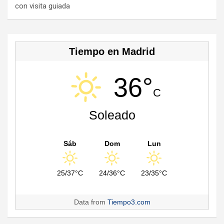
n
con visita guiada
el
Tiempo en Madrid
36°
C
Soleado
Sáb
Dom
Lun
25/37°C
24/36°C
23/35°C
Data from
Tiempo3.com