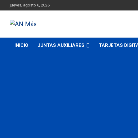
Skip
jueves, agosto 6, 2026
to
content
Más cerca de ti
AN Más
INICIO
JUNTAS AUXILIARES
TARJETAS DIGIT