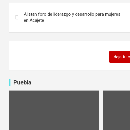
Navegación
Alistan foro de liderazgo y desarrollo para mujeres
de
en Acajete
entradas
deja tu 
Puebla