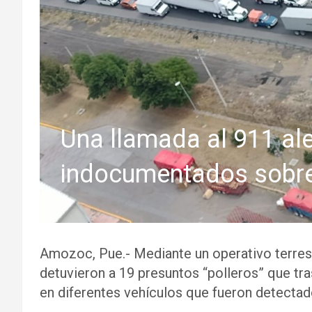
o
p
er
k
k
p
Una llamada al 911 ale
indocumentados sobre
Amozoc, Pue.- Mediante un operativo terrestr
detuvieron a 19 presuntos “polleros” que t
en diferentes vehículos que fueron detectad