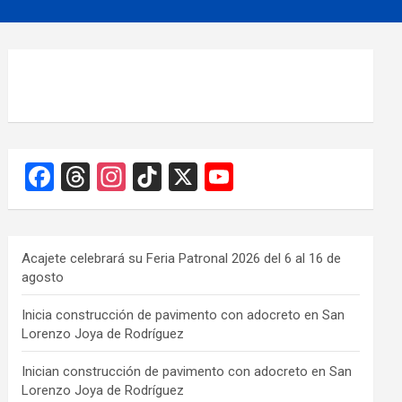
F
T
In
Ti
X
Y
a
hr
st
k
o
ce
e
a
T
u
b
a
gr
o
T
Acajete celebrará su Feria Patronal 2026 del 6 al 16 de
agosto
o
d
a
k
u
o
s
m
b
Inicia construcción de pavimento con adocreto en San
Lorenzo Joya de Rodríguez
k
e
C
Inician construcción de pavimento con adocreto en San
Lorenzo Joya de Rodríguez