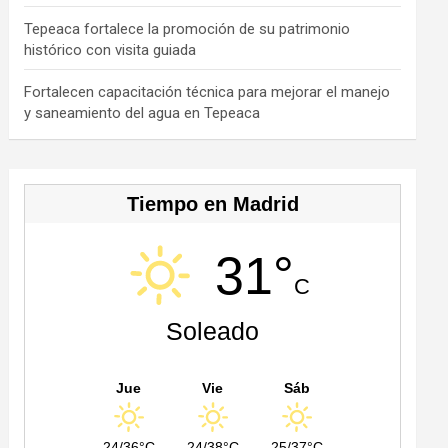
h
a
Tepeaca fortalece la promoción de su patrimonio
histórico con visita guiada
n
n
Fortalecen capacitación técnica para mejorar el manejo
y saneamiento del agua en Tepeaca
el
Tiempo en Madrid
31°
C
Soleado
Jue
Vie
Sáb
24/36°C
24/38°C
25/37°C