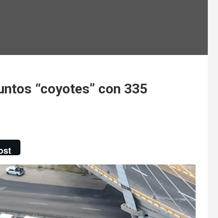
untos “coyotes” con 335
ost