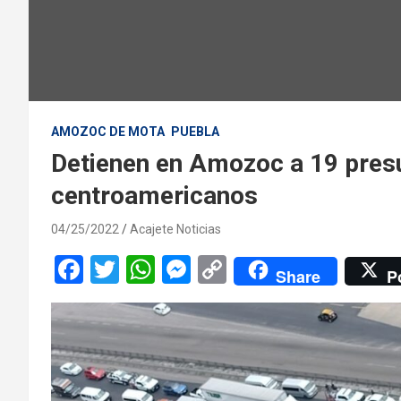
AMOZOC DE MOTA
PUEBLA
Detienen en Amozoc a 19 pres
centroamericanos
04/25/2022
Acajete Noticias
F
T
W
M
C
Share
P
a
wi
h
es
o
ce
tt
at
se
py
b
er
s
n
Li
o
A
g
n