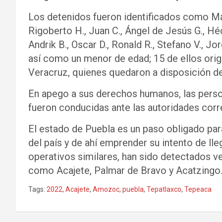
Los detenidos fueron identificados como Mar
Rigoberto H., Juan C., Ángel de Jesús G., Héct
Andrik B., Oscar D., Ronald R., Stefano V., Jo
así como un menor de edad; 15 de ellos origi
Veracruz, quienes quedaron a disposición de 
En apego a sus derechos humanos, las perso
fueron conducidas ante las autoridades cor
El estado de Puebla es un paso obligado par
del país y de ahí emprender su intento de lle
operativos similares, han sido detectados v
como Acajete, Palmar de Bravo y Acatzingo
Tags:
2022
,
Acajete
,
Amozoc
,
puebla
,
Tepatlaxco
,
Tepeaca