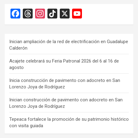
F
T
In
Ti
X
Y
a
hr
st
k
o
ce
e
a
T
u
b
a
gr
o
T
Inician ampliación de la red de electrificación en Guadalupe
Calderón
o
d
a
k
u
o
s
m
b
Acajete celebrará su Feria Patronal 2026 del 6 al 16 de
agosto
k
e
C
Inicia construcción de pavimento con adocreto en San
Lorenzo Joya de Rodríguez
h
a
Inician construcción de pavimento con adocreto en San
Lorenzo Joya de Rodríguez
n
n
Tepeaca fortalece la promoción de su patrimonio histórico
con visita guiada
el