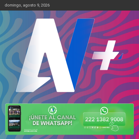
Skip
domingo, agosto 9, 2026
to
content
Más cerca de ti
AN Más