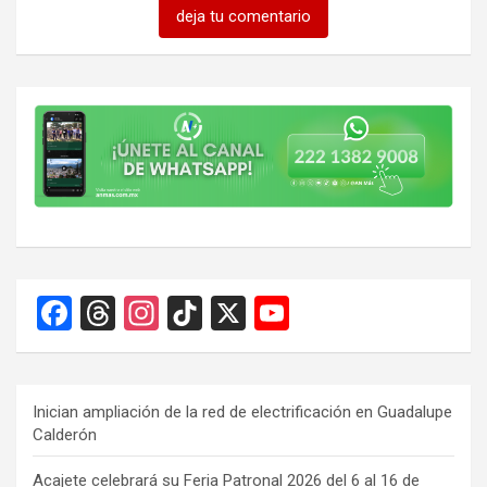
deja tu comentario
F
T
In
Ti
X
Y
a
hr
st
k
o
ce
e
a
T
u
b
a
gr
o
T
Inician ampliación de la red de electrificación en Guadalupe
Calderón
o
d
a
k
u
o
s
m
b
Acajete celebrará su Feria Patronal 2026 del 6 al 16 de