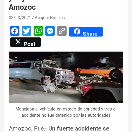
Amozoc
08/03/2021
Acajete Noticias
F
T
W
M
C
Share
a
wi
h
es
o
Post
ce
tt
at
se
py
b
er
s
n
Li
o
A
g
n
o
p
er
k
k
p
Manejaba el vehículo en estado de ebriedad y tras el
accidente no fue detenido por las autoridades
Amozoc, Pue.- U
n fuerte accidente se