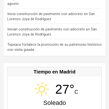
agosto
k
e
C
Inicia construcción de pavimento con adocreto en San
Lorenzo Joya de Rodríguez
h
a
Inician construcción de pavimento con adocreto en San
Lorenzo Joya de Rodríguez
n
n
Tepeaca fortalece la promoción de su patrimonio histórico
con visita guiada
el
Tiempo en Madrid
27°
C
Soleado