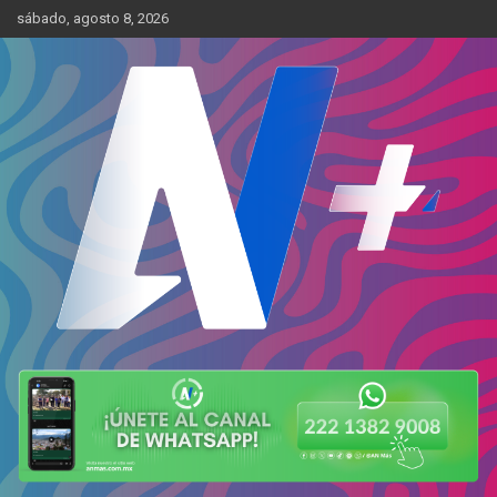
Skip
sábado, agosto 8, 2026
to
content
Más cerca de ti
AN Más