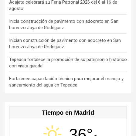
b
a
gr
o
T
Acajete celebrará su Feria Patronal 2026 del 6 al 16 de
agosto
o
d
a
k
u
o
s
m
b
Inicia construcción de pavimento con adocreto en San
Lorenzo Joya de Rodríguez
k
e
C
Inician construcción de pavimento con adocreto en San
Lorenzo Joya de Rodríguez
h
a
Tepeaca fortalece la promoción de su patrimonio histórico
con visita guiada
n
n
Fortalecen capacitación técnica para mejorar el manejo y
saneamiento del agua en Tepeaca
el
Tiempo en Madrid
36°