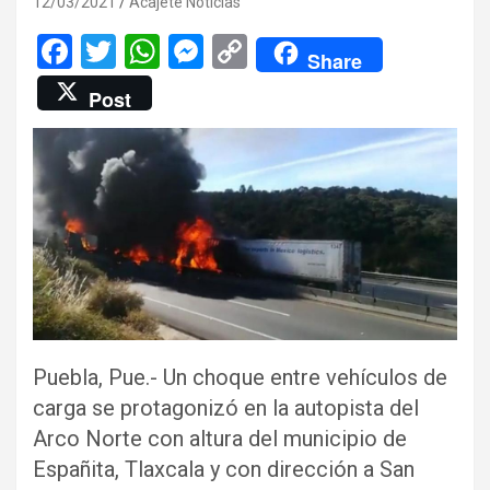
12/03/2021
Acajete Noticias
F
T
W
M
C
Share
a
wi
h
es
o
Post
ce
tt
at
se
py
b
er
s
n
Li
o
A
g
n
o
p
er
k
k
p
Puebla, Pue.- Un choque entre vehículos de
carga se protagonizó en la autopista del
Arco Norte con altura del municipio de
Españita, Tlaxcala y con dirección a San