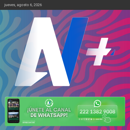
Skip
jueves, agosto 6, 2026
to
content
Más cerca de ti
AN Más