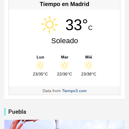
Tiempo en Madrid
33°
C
Soleado
Lun
Mar
Mié
23/35°C
22/36°C
23/38°C
Data from
Tiempo3.com
Puebla