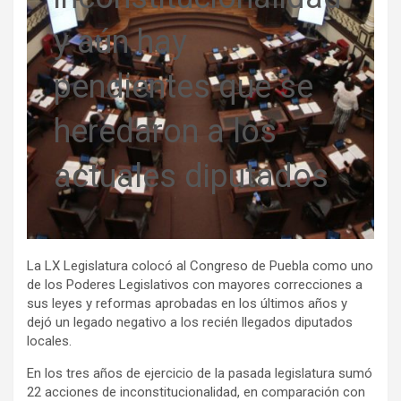
y aún hay
pendientes que se
heredaron a los
actuales diputados
La LX Legislatura colocó al Congreso de Puebla como uno
de los Poderes Legislativos con mayores correcciones a
sus leyes y reformas aprobadas en los últimos años y
dejó un legado negativo a los recién llegados diputados
locales.
En los tres años de ejercicio de la pasada legislatura sumó
22 acciones de inconstitucionalidad, en comparación con