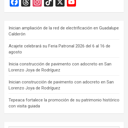
F
T
In
Ti
X
Y
a
hr
st
k
o
ce
e
a
T
u
b
a
gr
o
T
Inician ampliación de la red de electrificación en Guadalupe
Calderón
o
d
a
k
u
o
s
m
b
Acajete celebrará su Feria Patronal 2026 del 6 al 16 de
agosto
k
e
C
Inicia construcción de pavimento con adocreto en San
Lorenzo Joya de Rodríguez
h
a
Inician construcción de pavimento con adocreto en San
Lorenzo Joya de Rodríguez
n
n
Tepeaca fortalece la promoción de su patrimonio histórico
con visita guiada
el