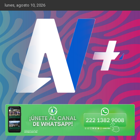
Skip
lunes, agosto 10, 2026
to
content
Más cerca de ti
AN Más