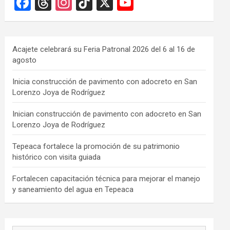
F
T
In
Ti
X
Y
a
hr
st
k
o
ce
e
a
T
u
b
a
gr
o
T
Acajete celebrará su Feria Patronal 2026 del 6 al 16 de
agosto
o
d
a
k
u
o
s
m
b
Inicia construcción de pavimento con adocreto en San
Lorenzo Joya de Rodríguez
k
e
C
Inician construcción de pavimento con adocreto en San
Lorenzo Joya de Rodríguez
h
a
Tepeaca fortalece la promoción de su patrimonio
histórico con visita guiada
n
n
Fortalecen capacitación técnica para mejorar el manejo
y saneamiento del agua en Tepeaca
el