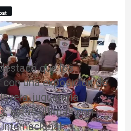
ost
destacó que los
n con una exposición de
lavera, juguetería
s, estas últimas con
 Internacional.