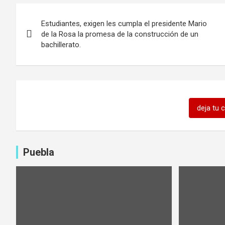
Navegación
Estudiantes, exigen les cumpla el presidente Mario
de
de la Rosa la promesa de la construcción de un
bachillerato.
entradas
deja tu 
Puebla