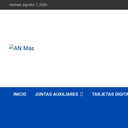
Skip
viernes, agosto 7, 2026
to
content
Más cerca de ti
AN Más
INICIO
JUNTAS AUXILIARES
TARJETAS DIGIT