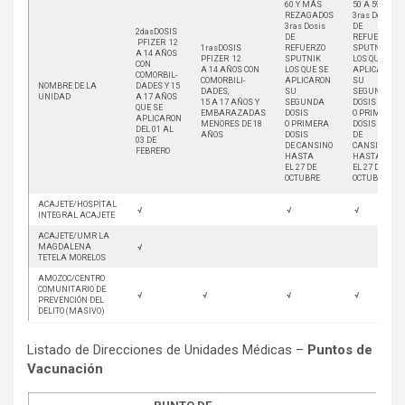
60 Y MÁS
50 A 59
REZAGADOS
3ras Dosis
3ras Dosis
DE
2dasDOSIS
DE
REFUERZO
PFIZER 12
1rasDOSIS
REFUERZO
SPUTNIK
A 14 AÑOS
PFIZER 12
SPUTNIK
LOS QUE SE
CON
A 14 AÑOS CON
LOS QUE SE
APLICARON
COMORBIL-
COMORBILI-
APLICARON
SU
NOMBRE DE LA
DADES Y 15
DADES,
SU
SEGUNDA
UNIDAD
A 17 AÑOS
15 A 17 AÑOS Y
SEGUNDA
DOSIS
QUE SE
EMBARAZADAS
DOSIS
O PRIMERA
APLICARON
MENORES DE 18
O PRIMERA
DOSIS
DEL 01 AL
AÑOS
DOSIS
DE
03 DE
DE CANSINO
CANSINO
FEBRERO
HASTA
HASTA
EL 27 DE
EL 27 DE
OCTUBRE
OCTUBRE
ACAJETE/HOSPITAL
√
√
√
INTEGRAL ACAJETE
ACAJETE/UMR LA
MAGDALENA
√
TETELA MORELOS
AMOZOC/CENTRO
COMUNITARIO DE
√
√
√
√
PREVENCIÓN DEL
DELITO (MASIVO)
Listado de Direcciones de Unidades Médicas –
Puntos de
Vacunación