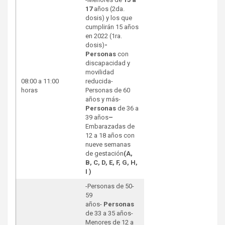
17
años (2da.
dosis) y los que
cumplirán 15 años
en 2022 (1ra.
dosis)
-
Personas
con
discapacidad y
movilidad
08:00 a 11:00
reducida-
horas
Personas de 60
años y más-
Personas
de 36 a
39 años
–
Embarazadas de
12 a 18 años con
nueve semanas
de gestación
(A,
B, C, D, E, F, G, H,
I )
-Personas de 50-
59
años-
Personas
de 33 a 35 años-
Menores de 12 a