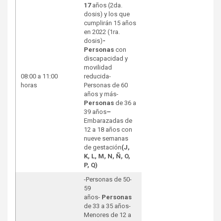
17
años (2da.
dosis) y los que
cumplirán 15 años
en 2022 (1ra.
dosis)
-
Personas
con
discapacidad y
movilidad
08:00 a 11:00
reducida-
horas
Personas de 60
años y más-
Personas
de 36 a
39 años
–
Embarazadas de
12 a 18 años con
nueve semanas
de gestación
(J,
K, L, M, N, Ñ, O,
P, Q)
-Personas de 50-
59
años-
Personas
de 33 a 35 años-
Menores de 12 a