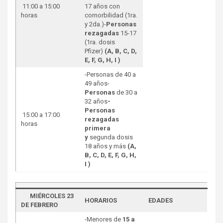
11:00 a 15:00
17 años con
horas
comorbilidad (1ra.
y 2da.)-
Personas
rezagadas
15-17
(1ra. dosis
Pfizer)
(A, B, C, D,
E, F, G, H, I )
-Personas de 40 a
49 años-
Personas
de 30 a
32 años
-
Personas
15:00 a 17:00
rezagadas
horas
primera
y
segunda dosis
18 años y más
(A,
B, C, D, E, F, G, H,
I )
MIÉRCOLES 23
HORARIOS
EDADES
DE FEBRERO
-Menores de
15 a