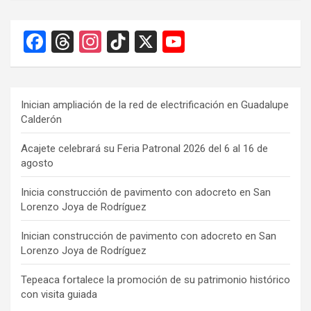
F
T
In
Ti
X
Y
a
hr
st
k
o
ce
e
a
T
u
b
a
gr
o
T
Inician ampliación de la red de electrificación en Guadalupe
Calderón
o
d
a
k
u
o
s
m
b
Acajete celebrará su Feria Patronal 2026 del 6 al 16 de
agosto
k
e
C
Inicia construcción de pavimento con adocreto en San
Lorenzo Joya de Rodríguez
h
a
Inician construcción de pavimento con adocreto en San
Lorenzo Joya de Rodríguez
n
n
Tepeaca fortalece la promoción de su patrimonio histórico
con visita guiada
el