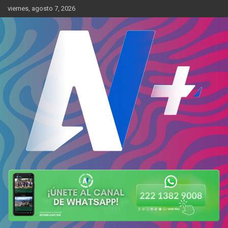
Skip
viernes, agosto 7, 2026
to
content
Más cerca de ti
AN Más