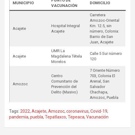
PUNTO DE
MUNICIPIO
DOMICILIO
VACUNACIÓN
Carretera
Amozoc-Oriental
Hospital Integral
Km. 12.5, sin
Acajete
Acajete
número, Colonia:
Barrio de San
Juan, Acajete
UMR La
Calle 5 Sur número
Acajete
Magdalena Tétela
120
Morelos
7 Oriente Número
Centro
703, Colonia El
Comunitario de
Arenal, San
Amozoc
Prevención del
Salvador
Delito (Masivo)
Chachapa,
Amozoc, Puebla
Tags:
2022
,
Acajete
,
Amozoc
,
coronavirus
,
Covid-19
,
pandemia
,
puebla
,
Tepatlaxco
,
Tepeaca
,
Vacunación