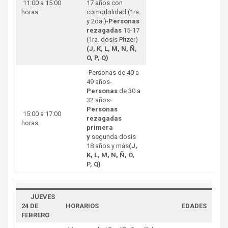
11:00 a 15:00
17 años con
horas
comorbilidad (1ra.
y 2da.)-
Personas
rezagadas
15-17
(1ra. dosis Pfizer)
(J, K, L, M, N, Ñ,
O, P, Q)
-Personas de 40 a
49 años-
Personas
de 30 a
32 años
-
Personas
15:00 a 17:00
rezagadas
horas
primera
y
segunda dosis
18 años y más
(J,
K, L, M, N, Ñ, O,
P, Q)
JUEVES
24 DE
HORARIOS
EDADES
FEBRERO