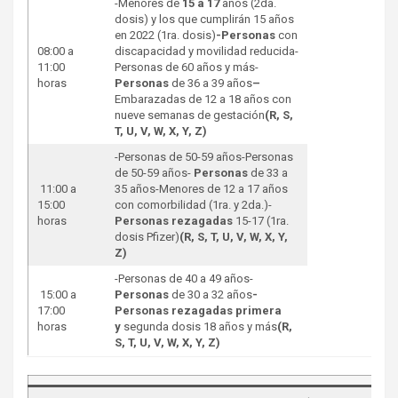
-Menores de
15 a 17
años (2da.
dosis) y los que cumplirán 15 años
en 2022 (1ra. dosis)
-Personas
con
08:00 a
discapacidad y movilidad reducida-
11:00
Personas de 60 años y más-
horas
Personas
de 36 a 39 años
–
Embarazadas de 12 a 18 años con
nueve semanas de gestación
(R, S,
T, U, V, W, X, Y, Z)
-Personas de 50-59 años-Personas
de 50-59 años-
Personas
de 33 a
11:00 a
35 años-Menores de 12 a 17 años
15:00
con comorbilidad (1ra. y 2da.)-
horas
Personas rezagadas
15-17 (1ra.
dosis Pfizer)
(R, S, T, U, V, W, X, Y,
Z)
-Personas de 40 a 49 años-
15:00 a
Personas
de 30 a 32 años
-
17:00
Personas rezagadas primera
horas
y
segunda dosis 18 años y más
(R,
S, T, U, V, W, X, Y, Z)