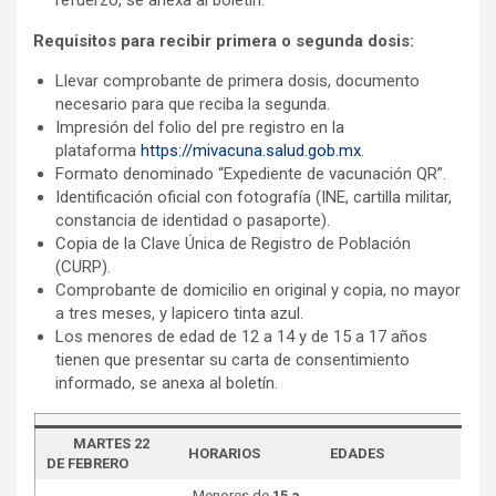
refuerzo, se anexa al boletín.
Requisitos para recibir primera o segunda dosis:
Llevar comprobante de primera dosis, documento
necesario para que reciba la segunda.
Impresión del folio del pre registro en la
plataforma
https://mivacuna.salud.gob.mx
.
Formato denominado “Expediente de vacunación QR”.
Identificación oficial con fotografía (INE, cartilla militar,
constancia de identidad o pasaporte).
Copia de la Clave Única de Registro de Población
(CURP).
Comprobante de domicilio en original y copia, no mayor
a tres meses, y lapicero tinta azul.
Los menores de edad de 12 a 14 y de 15 a 17 años
tienen que presentar su carta de consentimiento
informado, se anexa al boletín.
MARTES 22
HORARIOS
EDADES
DE FEBRERO
-Menores de
15 a