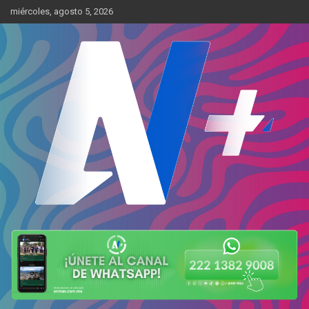
Skip
miércoles, agosto 5, 2026
to
content
Más cerca de ti
AN Más