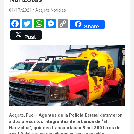
01/17/2021
Acajete Noticias
F
T
W
M
C
Share
a
wi
h
es
o
Post
ce
tt
at
se
py
b
er
s
n
Li
o
A
g
n
o
p
er
k
k
p
Acajete, Pue.-
Agentes de la Policía Estatal detuvieron
a dos presuntos integrantes de la banda de “El
Narizotas”, quienes transportaban 3 mil 300 litros de
gas LP
del que no acreditaron su legal posesión.