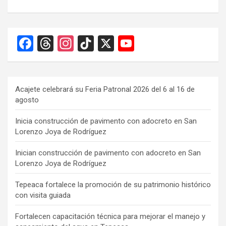
F
T
In
Ti
X
Y
a
hr
st
k
o
ce
e
a
T
u
b
a
gr
o
T
Acajete celebrará su Feria Patronal 2026 del 6 al 16 de
agosto
o
d
a
k
u
o
s
m
b
Inicia construcción de pavimento con adocreto en San
Lorenzo Joya de Rodríguez
k
e
C
Inician construcción de pavimento con adocreto en San
Lorenzo Joya de Rodríguez
h
a
Tepeaca fortalece la promoción de su patrimonio histórico
con visita guiada
n
n
Fortalecen capacitación técnica para mejorar el manejo y