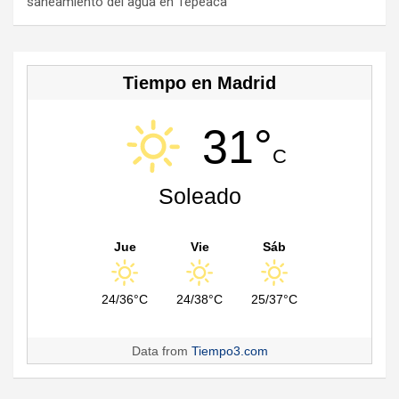
saneamiento del agua en Tepeaca
el
Tiempo en Madrid
31°
C
Soleado
Jue
Vie
Sáb
24/36°C
24/38°C
25/37°C
Data from
Tiempo3.com