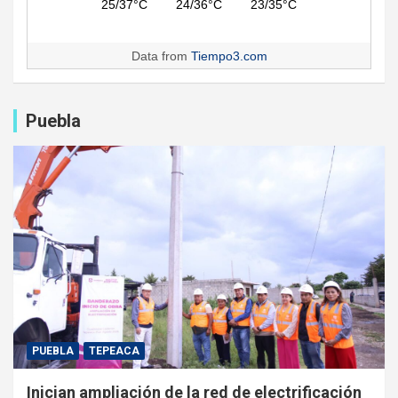
25/37°C
24/36°C
23/35°C
Data from
Tiempo3.com
Puebla
PUEBLA
TEPEACA
Inician ampliación de la red de electrificación