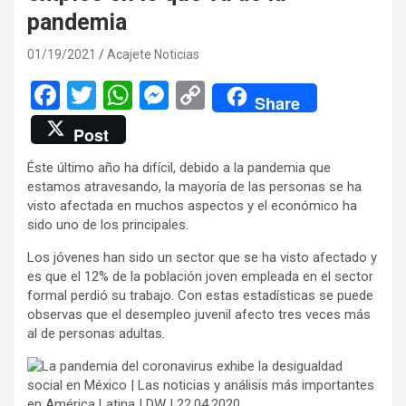
pandemia
01/19/2021
Acajete Noticias
F
T
W
M
C
Share
a
wi
h
es
o
Post
ce
tt
at
se
py
Éste último año ha difícil, debido a la pandemia que
b
er
s
n
Li
estamos atravesando, la mayoría de las personas se ha
o
A
g
n
visto afectada en muchos aspectos y el económico ha
sido uno de los principales.
o
p
er
k
Los jóvenes han sido un sector que se ha visto afectado y
k
p
es que el 12% de la población joven empleada en el sector
formal perdió su trabajo. Con estas estadísticas se puede
observas que el desempleo juvenil afecto tres veces más
al de personas adultas.