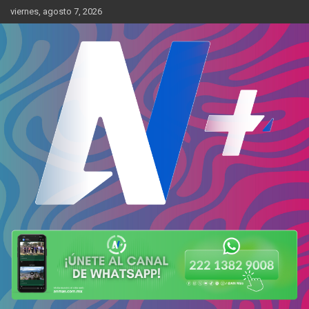
Skip
viernes, agosto 7, 2026
to
content
Más cerca de ti
AN Más