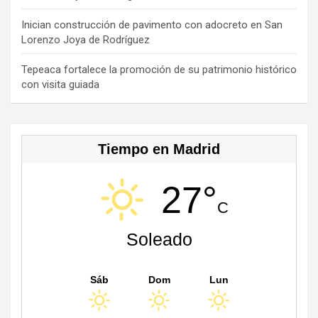
h
a
Inician construcción de pavimento con adocreto en San
Lorenzo Joya de Rodríguez
n
n
Tepeaca fortalece la promoción de su patrimonio histórico
con visita guiada
el
Tiempo en Madrid
27°
C
Soleado
Sáb
Dom
Lun