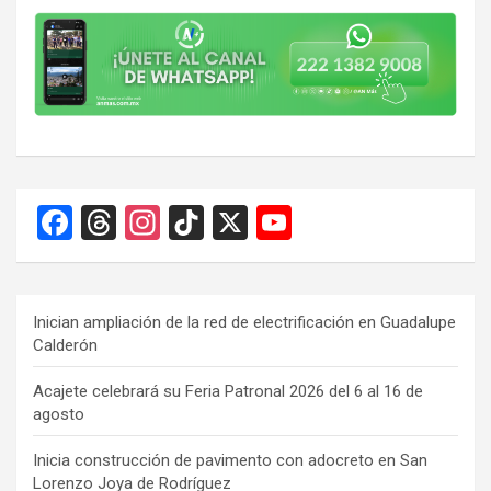
F
T
In
Ti
X
Y
a
hr
st
k
o
ce
e
a
T
u
b
a
gr
o
T
Inician ampliación de la red de electrificación en Guadalupe
Calderón
o
d
a
k
u
o
s
m
b
Acajete celebrará su Feria Patronal 2026 del 6 al 16 de
agosto
k
e
C
Inicia construcción de pavimento con adocreto en San
Lorenzo Joya de Rodríguez