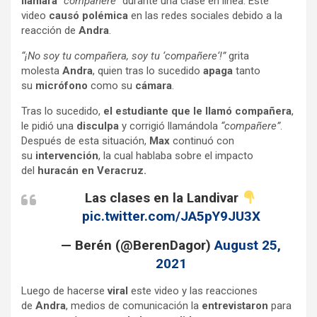
llamara
“compañere”
durante una clase en línea. Este
video
causó polémica
en las redes sociales debido a la
reacción de
Andra
.
“¡No soy tu compañera, soy tu ‘compañere‘!”
grita
molesta
Andra
, quien tras lo sucedido
apaga
tanto
su
micrófono
como su
cámara
.
Tras lo sucedido,
el estudiante que le llamó compañera
,
le pidió una
disculpa
y corrigió llamándola
“compañere”
.
Después de esta situación,
Max
continuó con
su
intervención
, la cual hablaba sobre el impacto
del
huracán en Veracruz.
Las clases en la Landivar
pic.twitter.com/JA5pY9JU3X
— Berén (@BerenDagor)
August 25,
2021
Luego de hacerse
viral
este video y las reacciones
de
Andra
, medios de comunicación la
entrevistaron
para