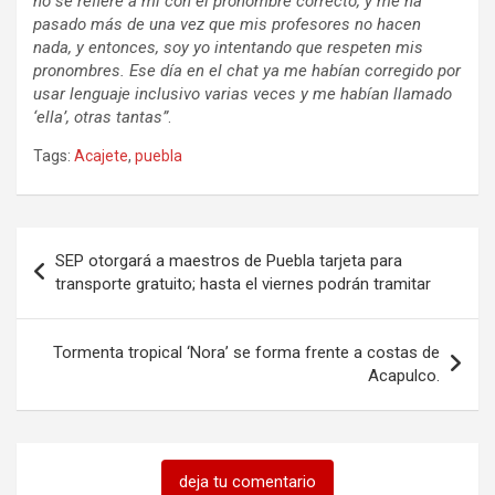
no se refiere a mí con el pronombre correcto, y me ha
pasado más de una vez que mis profesores no hacen
nada, y entonces, soy yo intentando que respeten mis
pronombres. Ese día en el chat ya me habían corregido por
usar lenguaje inclusivo varias veces y me habían llamado
‘ella’, otras tantas”
.
Tags:
Acajete
,
puebla
Navegación
SEP otorgará a maestros de Puebla tarjeta para
de
transporte gratuito; hasta el viernes podrán tramitar
entradas
Tormenta tropical ‘Nora’ se forma frente a costas de
Acapulco.
deja tu comentario