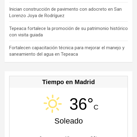
k
e
C
Inician construcción de pavimento con adocreto en San
Lorenzo Joya de Rodríguez
h
a
Tepeaca fortalece la promoción de su patrimonio histórico
con visita guiada
n
n
Fortalecen capacitación técnica para mejorar el manejo y
saneamiento del agua en Tepeaca
el
Tiempo en Madrid
36°
C
Soleado