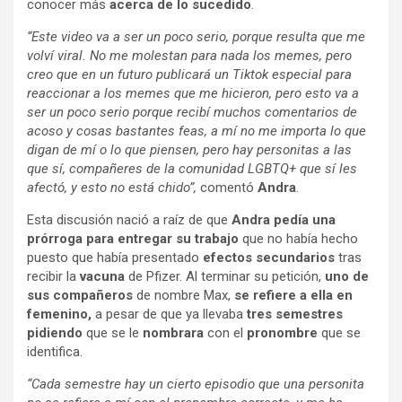
conocer más
acerca de lo sucedido
.
“Este video va a ser un poco serio, porque resulta que me
volví viral. No me molestan para nada los memes, pero
creo que en un futuro publicará un Tiktok especial para
reaccionar a los memes que me hicieron, pero esto va a
ser un poco serio porque recibí muchos comentarios de
acoso y cosas bastantes feas, a mí no me importa lo que
digan de mí o lo que piensen, pero hay personitas a las
que sí, compañeres de la comunidad LGBTQ+ que sí les
afectó, y esto no está chido”,
comentó
Andra
.
Esta discusión nació a raíz de que
Andra
pedía una
prórroga para entregar su trabajo
que no había hecho
puesto que había presentado
efectos secundarios
tras
recibir la
vacuna
de Pfizer. Al terminar su petición,
uno de
sus compañeros
de nombre Max,
se refiere a ella en
femenino,
a pesar de que ya llevaba
tres semestres
pidiendo
que se le
nombrara
con el
pronombre
que se
identifica.
“Cada semestre hay un cierto episodio que una personita