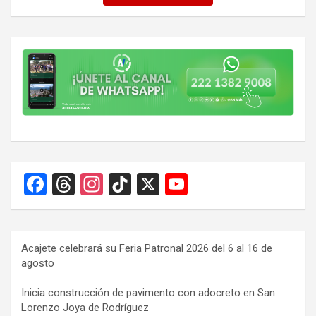
F
T
In
Ti
X
Y
a
hr
st
k
o
ce
e
a
T
u
b
a
gr
o
T
Acajete celebrará su Feria Patronal 2026 del 6 al 16 de
agosto
o
d
a
k
u
o
s
m
b
Inicia construcción de pavimento con adocreto en San
Lorenzo Joya de Rodríguez