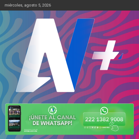
Skip
miércoles, agosto 5, 2026
to
content
Más cerca de ti
AN Más