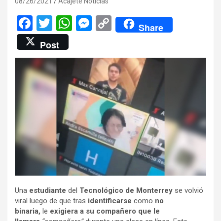
08/26/2021
Acajete Noticias
F
T
W
M
C
Share
a
wi
h
es
o
Post
ce
tt
at
se
py
b
er
s
n
Li
o
A
g
n
o
p
er
k
k
p
Una
estudiante
del
Tecnológico de Monterrey
se volvió
viral luego de que tras
identificarse
como
no
binaria,
le
exigiera a su compañero que le