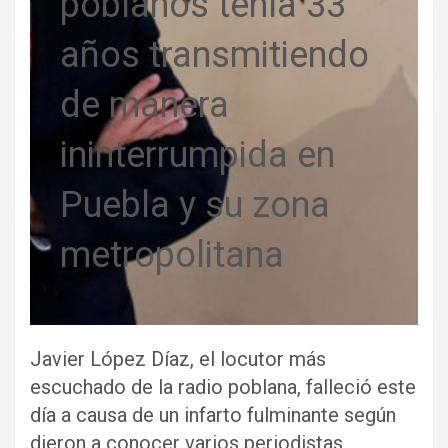
poblanos tenía 33
años transmitiendo
de manera
ininterrumpida en
Puebla y su zona
metropolitana
Javier López Díaz, el locutor más
escuchado de la radio poblana, falleció este
día a causa de un infarto fulminante según
dieron a conocer varios periodistas