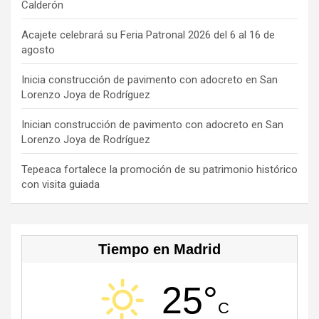
Calderón
o
d
a
k
u
o
s
m
b
Acajete celebrará su Feria Patronal 2026 del 6 al 16 de
agosto
k
e
C
Inicia construcción de pavimento con adocreto en San
Lorenzo Joya de Rodríguez
h
a
Inician construcción de pavimento con adocreto en San
Lorenzo Joya de Rodríguez
n
n
Tepeaca fortalece la promoción de su patrimonio histórico
con visita guiada
el
Tiempo en Madrid
25°
C