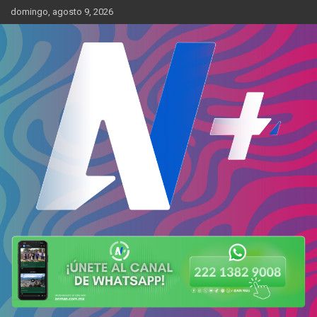
Skip
domingo, agosto 9, 2026
to
content
Más cerca de ti
AN Más