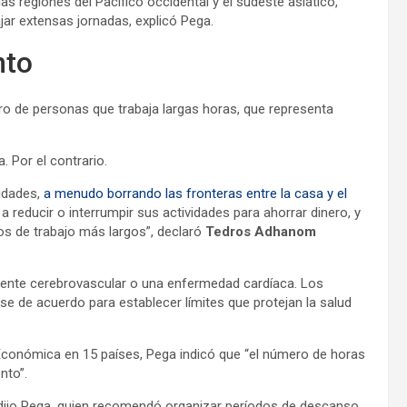
as regiones del Pacífico occidental y el sudeste asiático,
jar extensas jornadas, explicó Pega.
nto
 de personas que trabaja largas horas, que representa
. Por el contrario.
idades,
a menudo borrando las fronteras entre la casa y el
reducir o interrumpir sus actividades para ahorrar dinero, y
os de trabajo más largos”, declaró
Tedros Adhanom
cidente cerebrovascular o una enfermedad cardíaca. Los
e de acuerdo para establecer límites que protejan la salud
 Económica en 15 países, Pega indicó que “el número de horas
nto”.
, dijo Pega, quien recomendó organizar períodos de descanso.