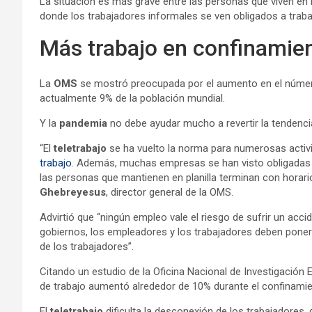
La situación es más grave entre las personas que viven en l
donde los trabajadores informales se ven obligados a traba
Más trabajo en confinamie
La
OMS
se mostró preocupada por el aumento en el número
actualmente 9% de la población mundial.
Y la
pandemia
no debe ayudar mucho a revertir la tendencia
“El
teletrabajo
se ha vuelto la norma para numerosas activ
trabajo
. Además, muchas empresas se han visto obligadas a 
las personas que mantienen en planilla terminan con horari
Ghebreyesus
, director general de la OMS.
Advirtió que “ningún empleo vale el riesgo de sufrir un ac
gobiernos, los empleadores y los trabajadores deben poners
de los trabajadores”.
Citando un estudio de la Oficina Nacional de Investigación
de trabajo aumentó alrededor de 10% durante el confinamie
El
teletrabajo
dificulta la desconexión de los trabajadores