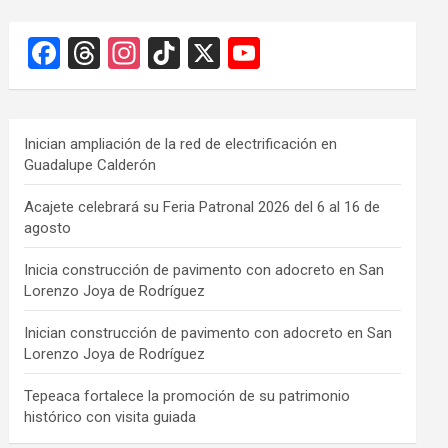
F
T
In
Ti
X
Y
a
hr
st
k
o
ce
e
a
T
u
b
a
gr
o
T
Inician ampliación de la red de electrificación en
Guadalupe Calderón
o
d
a
k
u
o
s
m
b
Acajete celebrará su Feria Patronal 2026 del 6 al 16 de
agosto
k
e
C
Inicia construcción de pavimento con adocreto en San
Lorenzo Joya de Rodríguez
h
a
Inician construcción de pavimento con adocreto en San
Lorenzo Joya de Rodríguez
n
n
Tepeaca fortalece la promoción de su patrimonio
histórico con visita guiada
el