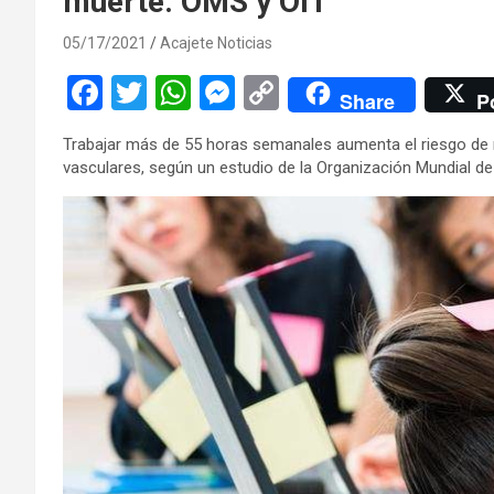
muerte: OMS y OIT
05/17/2021
Acajete Noticias
F
T
W
M
C
Share
P
a
wi
h
es
o
Trabajar más de 55 horas semanales aumenta el riesgo de
ce
tt
at
se
py
vasculares, según un estudio de la Organización Mundial de l
b
er
s
n
Li
o
A
g
n
o
p
er
k
k
p