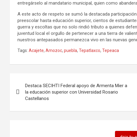
entregárselo al mandatario municipal, quien como abandera
A este acto de respeto se sumó la destacada participación 
preescolar hasta educación superior, cientos de estudiant
guerra y escoltas que no solo rindió tributo a quienes defe
juventud local el orgullo de pertenecer a una tierra de valie
nuestros antepasados permanezca vivo en las nuevas gen
Tags:
Acajete
,
Amozoc
,
puebla
,
Tepatlaxco
,
Tepeaca
Navegación
Destaca SECIHTI Federal apoyo de Armenta Mier a
de
la educación superior con Universidad Rosario
Castellanos
entradas
deja tu 