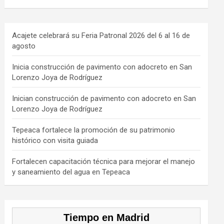
a
hr
st
k
o
ce
e
a
T
u
b
a
gr
o
T
Acajete celebrará su Feria Patronal 2026 del 6 al 16 de
agosto
o
d
a
k
u
o
s
m
b
Inicia construcción de pavimento con adocreto en San
Lorenzo Joya de Rodríguez
k
e
C
Inician construcción de pavimento con adocreto en San
Lorenzo Joya de Rodríguez
h
a
Tepeaca fortalece la promoción de su patrimonio
histórico con visita guiada
n
n
Fortalecen capacitación técnica para mejorar el manejo
y saneamiento del agua en Tepeaca
el
Tiempo en Madrid