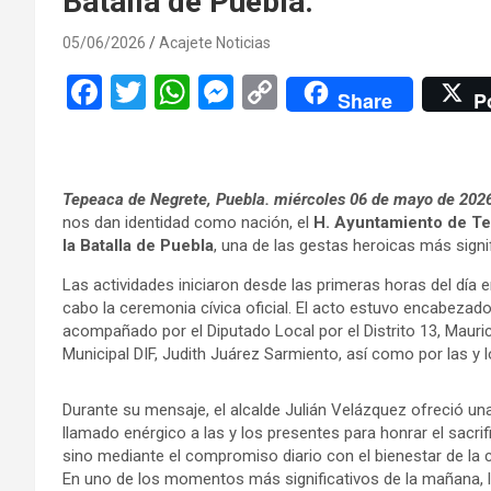
Batalla de Puebla.
05/06/2026
Acajete Noticias
F
T
W
M
C
Share
P
a
wi
h
es
o
ce
tt
at
se
py
b
er
s
n
Li
Tepeaca de Negrete, Puebla. miércoles 06 de mayo de 202
o
A
g
n
nos dan identidad como nación, el
H. Ayuntamiento de T
la Batalla de Puebla
, una de las gestas heroicas más signif
o
p
er
k
Las actividades iniciaron desde las primeras horas del día 
k
p
cabo la ceremonia cívica oficial. El acto estuvo encabezado
acompañado por el Diputado Local por el Distrito 13, Mauri
Municipal DIF, Judith Juárez Sarmiento, así como por las y
Durante su mensaje, el alcalde Julián Velázquez ofreció una
llamado enérgico a las y los presentes para honrar el sacrifi
sino mediante el compromiso diario con el bienestar de la
En uno de los momentos más significativos de la mañana, l