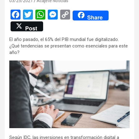
03/25/2021
Acajete Noticias
F
T
W
M
C
Share
a
wi
h
es
o
Post
ce
tt
at
se
py
El año pasado, el 65% del PIB mundial fue digitalizado.
b
er
s
n
Li
¿Qué tendencias se presentan como esenciales para este
o
A
g
n
año?
o
p
er
k
k
p
Según IDC, las inversiones en transformación digital a