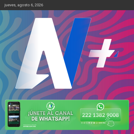
Skip
jueves, agosto 6, 2026
to
content
Más cerca de ti
AN Más