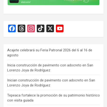
F
T
In
Ti
X
Y
a
hr
st
k
o
ce
e
a
T
u
b
a
gr
o
T
Acajete celebrará su Feria Patronal 2026 del 6 al 16 de
agosto
o
d
a
k
u
o
s
m
b
Inicia construcción de pavimento con adocreto en San
Lorenzo Joya de Rodríguez
k
e
C
Inician construcción de pavimento con adocreto en San
Lorenzo Joya de Rodríguez
h
a
Tepeaca fortalece la promoción de su patrimonio histórico
con visita guiada
n