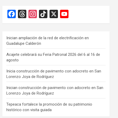
F
T
In
Ti
X
Y
a
hr
st
k
o
ce
e
a
T
u
b
a
gr
o
T
Inician ampliación de la red de electrificación en
Guadalupe Calderón
o
d
a
k
u
o
s
m
b
Acajete celebrará su Feria Patronal 2026 del 6 al 16 de
agosto
k
e
C
Inicia construcción de pavimento con adocreto en San
Lorenzo Joya de Rodríguez
h
a
Inician construcción de pavimento con adocreto en San
Lorenzo Joya de Rodríguez
n
n
Tepeaca fortalece la promoción de su patrimonio
histórico con visita guiada
el