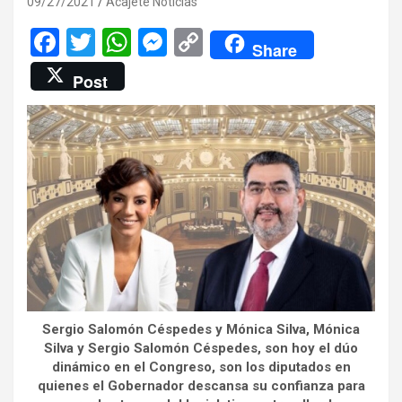
09/27/2021
Acajete Noticias
F
T
W
M
C
Share
a
wi
h
es
o
Post
ce
tt
at
se
py
b
er
s
n
Li
o
A
g
n
o
p
er
k
k
p
Sergio Salomón Céspedes y Mónica Silva, Mónica
Silva y Sergio Salomón Céspedes, son hoy el dúo
dinámico en el Congreso, son los diputados en
quienes el Gobernador descansa su confianza para