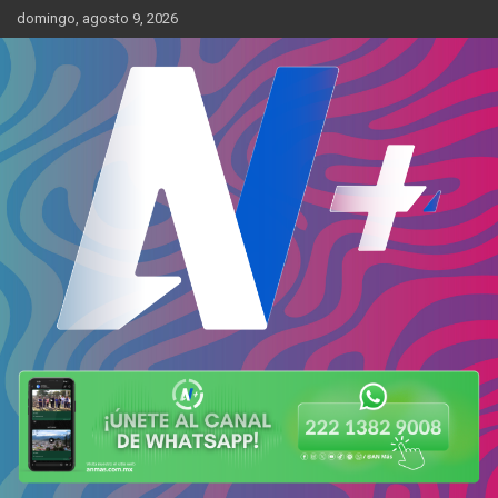
Skip
domingo, agosto 9, 2026
to
content
Más cerca de ti
AN Más