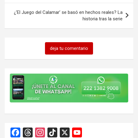
entradas
¿’El Juego del Calamar’ se basó en hechos reales? La
historia tras la serie
deja tu comentario
F
T
In
Ti
X
Y