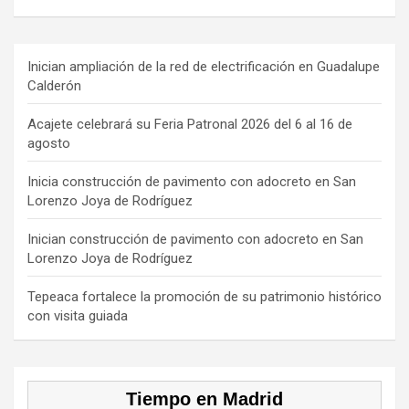
a
hr
st
k
o
ce
e
a
T
u
b
a
gr
o
T
Inician ampliación de la red de electrificación en Guadalupe
Calderón
o
d
a
k
u
o
s
m
b
Acajete celebrará su Feria Patronal 2026 del 6 al 16 de
agosto
k
e
C
Inicia construcción de pavimento con adocreto en San
Lorenzo Joya de Rodríguez
h
a
Inician construcción de pavimento con adocreto en San
Lorenzo Joya de Rodríguez
n
n
Tepeaca fortalece la promoción de su patrimonio histórico
con visita guiada
el
Tiempo en Madrid