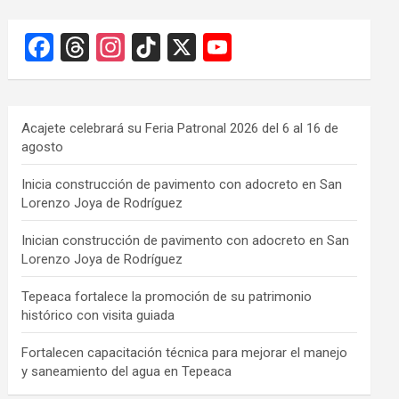
F
T
In
Ti
X
Y
a
hr
st
k
o
ce
e
a
T
u
b
a
gr
o
T
Acajete celebrará su Feria Patronal 2026 del 6 al 16 de
agosto
o
d
a
k
u
o
s
m
b
Inicia construcción de pavimento con adocreto en San
Lorenzo Joya de Rodríguez
k
e
C
Inician construcción de pavimento con adocreto en San
Lorenzo Joya de Rodríguez
h
a
Tepeaca fortalece la promoción de su patrimonio
histórico con visita guiada
n
n
Fortalecen capacitación técnica para mejorar el manejo
y saneamiento del agua en Tepeaca
el