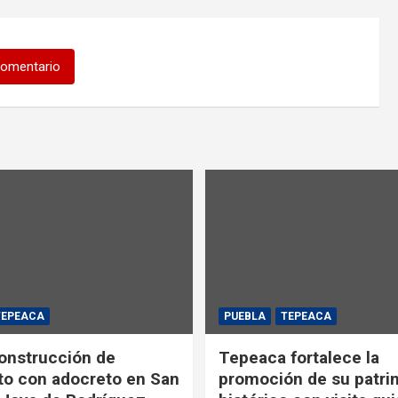
comentario
TEPEACA
PUEBLA
TEPEACA
construcción de
Tepeaca fortalece la
o con adocreto en San
promoción de su patri