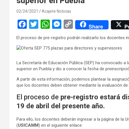
superior en Puebla
02/24/2021
Acajete Noticias
F
T
W
M
C
Share
P
a
wi
h
es
o
El proceso de pre-registro podrán realizarlo los docentes in
ce
tt
at
se
py
b
er
s
n
Li
o
A
g
n
La Secretaría de Educación Pública (SEP) ha convocado a 
o
p
er
k
superior en Puebla y dio a conocer la fecha de preinscripció
k
p
A partir de esta información, podemos plantear la asignaci
que los docentes deben obtener mediante la evaluación de
El proceso de
pre-registro estará di
19 de abril del presente año.
Para ello, los docentes deberán ingresar a la página de la 
(
USICAMM
) en el siguiente enlace: