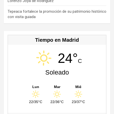
Lorenzo Joya de Rodríguez
n
n
Tepeaca fortalece la promoción de su patrimonio histórico
con visita guiada
el
Tiempo en Madrid
24°
C
Soleado
Lun
Mar
Mié
22/35°C
22/36°C
23/37°C