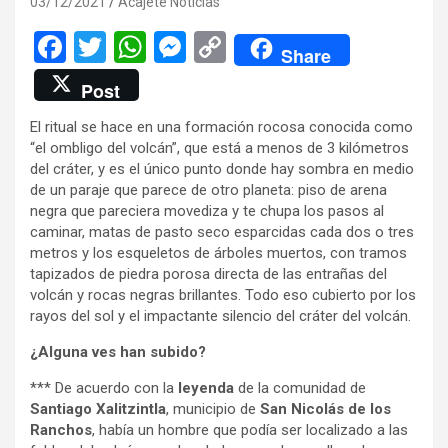
03/12/2021
Acajete Noticias
F
T
W
M
C
Share
a
wi
h
es
o
Post
ce
tt
at
se
py
El ritual se hace en una formación rocosa conocida como
b
er
s
n
Li
“el ombligo del volcán”, que está a menos de 3 kilómetros
o
A
g
n
del cráter, y es el único punto donde hay sombra en medio
de un paraje que parece de otro planeta: piso de arena
o
p
er
k
negra que pareciera movediza y te chupa los pasos al
k
p
caminar, matas de pasto seco esparcidas cada dos o tres
metros y los esqueletos de árboles muertos, con tramos
tapizados de piedra porosa directa de las entrañas del
volcán y rocas negras brillantes. Todo eso cubierto por los
rayos del sol y el impactante silencio del cráter del volcán.
¿Alguna ves han subido?
*** De acuerdo con la
leyenda
de la comunidad de
Santiago Xalitzintla
, municipio de
San Nicolás de los
Ranchos
, había un hombre que podía ser localizado a las