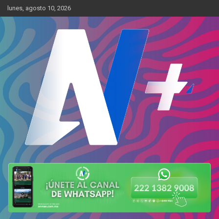
Skip
lunes, agosto 10, 2026
to
content
Más cerca de ti
AN Más