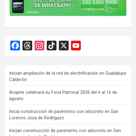
F
T
In
Ti
X
Y
a
hr
st
k
o
ce
e
a
T
u
b
a
gr
o
T
Inician ampliación de la red de electrificación en Guadalupe
Calderón
o
d
a
k
u
o
s
m
b
Acajete celebrará su Feria Patronal 2026 del 6 al 16 de
agosto
k
e
C
Inicia construcción de pavimento con adocreto en San
Lorenzo Joya de Rodríguez
h
a
Inician construcción de pavimento con adocreto en San