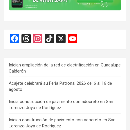
F
T
In
Ti
X
Y
a
hr
st
k
o
ce
e
a
T
u
b
a
gr
o
T
Inician ampliación de la red de electrificación en Guadalupe
Calderón
o
d
a
k
u
o
s
m
b
Acajete celebrará su Feria Patronal 2026 del 6 al 16 de
agosto
k
e
C
Inicia construcción de pavimento con adocreto en San
Lorenzo Joya de Rodríguez
h
a
Inician construcción de pavimento con adocreto en San
Lorenzo Joya de Rodríguez