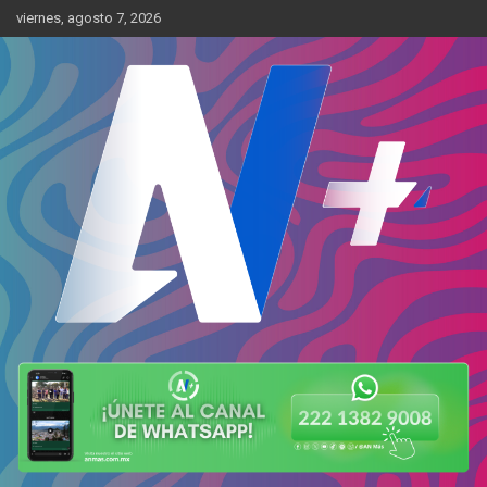
Skip
viernes, agosto 7, 2026
to
content
Más cerca de ti
AN Más