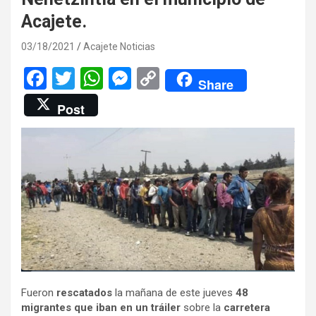
Acajete.
03/18/2021
Acajete Noticias
F
T
W
M
C
Share
a
wi
h
es
o
Post
ce
tt
at
se
py
b
er
s
n
Li
o
A
g
n
o
p
er
k
k
p
Fueron
rescatados
la mañana de este jueves
48
migrantes que iban en un tráiler
sobre la
carretera