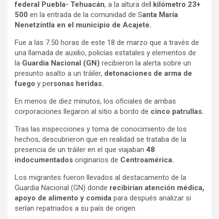
federal Puebla- Tehuacán
, a la altura de
l kilómetro 23+
500
en la entrada de la comunidad de S
anta María
Nenetzintla en el municipio de Acajete.
Fue a las 7:50 horas de este 18 de marzo que a través de
una llamada de auxilio, policías estatales y elementos de
la
Guardia Nacional (GN)
recibieron la alerta sobre un
presunto asalto a un tráiler,
detonaciones de arma de
fuego
y pe
rsonas heridas.
En menos de diez minutos, los oficiales de ambas
corporaciones llegaron al sitio a bordo de
cinco patrullas.
Tras las inspecciones y toma de conocimiento de los
hechos, descubrieron que en realidad se trataba de la
presencia de un tráiler en el que viajaban
48
indocumentados
originarios de
Centroamérica
.
Los migrantes fueron llevados al destacamento de la
Guardia Nacional (GN) donde
recibirían atención médica,
apoyo de alimento y comida
para después analizar si
serían repatriados a su país de origen.