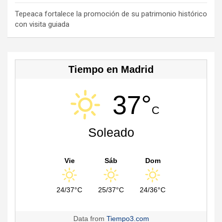
n
n
Tepeaca fortalece la promoción de su patrimonio histórico
con visita guiada
el
Tiempo en Madrid
37°
C
Soleado
Vie
Sáb
Dom
24/37°C
25/37°C
24/36°C
Data from
Tiempo3.com