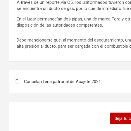
o
p
er
k
A través de un reporte vía C5i, los uniformados tuvieron c
se encuentra un ducto de gas, por lo que de inmediato fue
k
p
En el lugar permanecían dos pipas, una de marca Ford y ot
disposición de las autoridades competentes.
Debe mencionarse que, al momento del aseguramiento, un
alta presión al ducto, para ser cargada con el combustible 
Navegación
Cancelan feria patronal de Acajete 2021
de
entradas
deja tu 