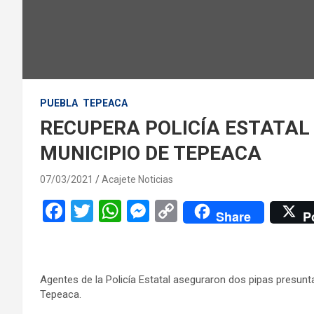
PUEBLA
TEPEACA
RECUPERA POLICÍA ESTATAL 
MUNICIPIO DE TEPEACA
07/03/2021
Acajete Noticias
F
T
W
M
C
Share
P
a
wi
h
es
o
ce
tt
at
se
py
b
er
s
n
Li
Agentes de la Policía Estatal aseguraron dos pipas presunt
o
A
g
n
Tepeaca.