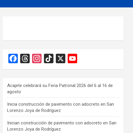
F
T
In
Ti
X
Y
a
hr
st
k
o
ce
e
a
T
u
b
a
gr
o
T
Acajete celebrará su Feria Patronal 2026 del 6 al 16 de
agosto
o
d
a
k
u
o
s
m
b
Inicia construcción de pavimento con adocreto en San
Lorenzo Joya de Rodríguez
k
e
C
Inician construcción de pavimento con adocreto en San
Lorenzo Joya de Rodríguez