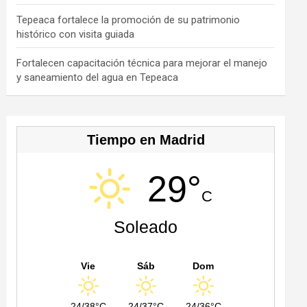
h
a
Tepeaca fortalece la promoción de su patrimonio
histórico con visita guiada
n
n
Fortalecen capacitación técnica para mejorar el manejo
y saneamiento del agua en Tepeaca
el
Tiempo en Madrid
29°
C
Soleado
Vie
Sáb
Dom
24/38°C
24/37°C
24/36°C