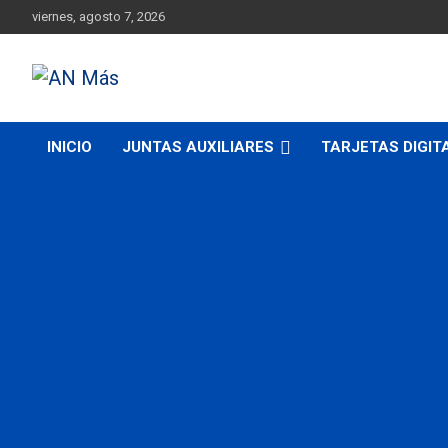
Skip
viernes, agosto 7, 2026
to
content
Más cerca de ti
AN Más
INICIO
JUNTAS AUXILIARES
TARJETAS DIGIT