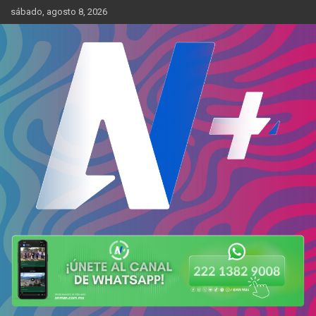
Skip
sábado, agosto 8, 2026
to
content
Más cerca de ti
AN Más