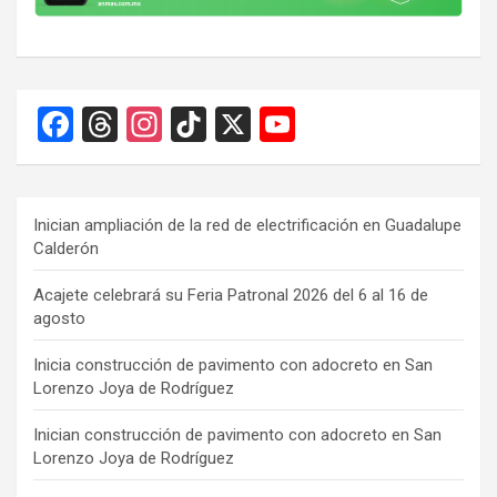
F
T
In
Ti
X
Y
a
hr
st
k
o
ce
e
a
T
u
b
a
gr
o
T
Inician ampliación de la red de electrificación en Guadalupe
Calderón
o
d
a
k
u
o
s
m
b
Acajete celebrará su Feria Patronal 2026 del 6 al 16 de
agosto
k
e
C
Inicia construcción de pavimento con adocreto en San
Lorenzo Joya de Rodríguez
h
a
Inician construcción de pavimento con adocreto en San
Lorenzo Joya de Rodríguez
n