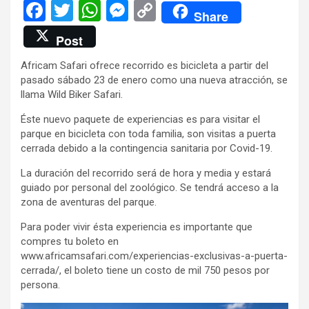
F
T
W
M
C
Share
a
wi
h
es
o
Post
ce
tt
at
se
py
Africam Safari ofrece recorrido es bicicleta a partir del
b
er
s
n
Li
pasado sábado 23 de enero como una nueva atracción, se
o
A
g
n
llama Wild Biker Safari.
o
p
er
k
Éste nuevo paquete de experiencias es para visitar el
parque en bicicleta con toda familia, son visitas a puerta
k
p
cerrada debido a la contingencia sanitaria por Covid-19.
La duración del recorrido será de hora y media y estará
guiado por personal del zoológico. Se tendrá acceso a la
zona de aventuras del parque.
Para poder vivir ésta experiencia es importante que
compres tu boleto en
www.africamsafari.com/experiencias-exclusivas-a-puerta-
cerrada/, el boleto tiene un costo de mil 750 pesos por
persona.