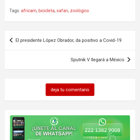
Tags:
africam
,
bicicleta
,
safari
,
zoológico
Navegación
El presidente López Obrador, da positivo a Covid-19
de
entradas
Sputnik V llegará a México
deja tu comentario