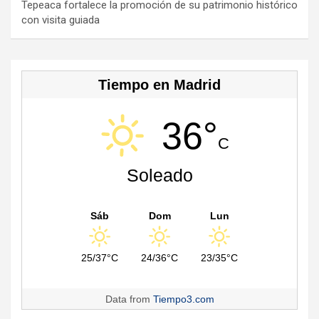
n
Tepeaca fortalece la promoción de su patrimonio histórico
con visita guiada
el
Tiempo en Madrid
36°
C
Soleado
Sáb
Dom
Lun
25/37°C
24/36°C
23/35°C
Data from
Tiempo3.com