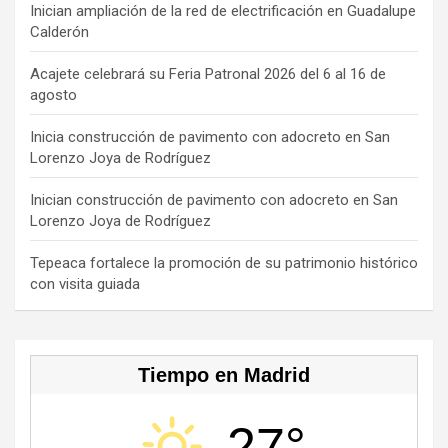
b
a
gr
o
T
Inician ampliación de la red de electrificación en Guadalupe
Calderón
o
d
a
k
u
o
s
m
b
Acajete celebrará su Feria Patronal 2026 del 6 al 16 de
agosto
k
e
C
Inicia construcción de pavimento con adocreto en San
Lorenzo Joya de Rodríguez
h
a
Inician construcción de pavimento con adocreto en San
Lorenzo Joya de Rodríguez
n
n
Tepeaca fortalece la promoción de su patrimonio histórico
con visita guiada
el
Tiempo en Madrid
27°