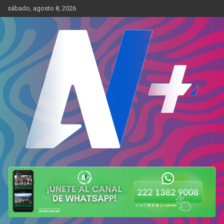
Skip
sábado, agosto 8, 2026
to
content
Más cerca de ti
AN Más