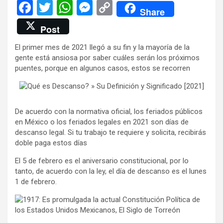
F
T
W
M
C
Share
a
wi
h
es
o
Post
ce
tt
at
se
py
El primer mes de 2021 llegó a su fin y la mayoría de la
b
er
s
n
Li
gente está ansiosa por saber cuáles serán los próximos
o
A
g
n
puentes, porque en algunos casos, estos se recorren
o
p
er
k
k
p
De acuerdo con la normativa oficial, los feriados públicos
en México o los feriados legales en 2021 son días de
descanso legal. Si tu trabajo te requiere y solicita, recibirás
doble paga estos días
El 5 de febrero es el aniversario constitucional, por lo
tanto, de acuerdo con la ley, el día de descanso es el lunes
1 de febrero.