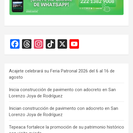
F
T
In
Ti
X
Y
a
hr
st
k
o
ce
e
a
T
u
b
a
gr
o
T
Acajete celebrará su Feria Patronal 2026 del 6 al 16 de
agosto
o
d
a
k
u
o
s
m
b
Inicia construcción de pavimento con adocreto en San
Lorenzo Joya de Rodríguez
k
e
C
Inician construcción de pavimento con adocreto en San
Lorenzo Joya de Rodríguez
h
a
Tepeaca fortalece la promoción de su patrimonio histórico