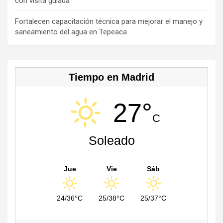
con visita guiada
n
n
Fortalecen capacitación técnica para mejorar el manejo y
saneamiento del agua en Tepeaca
el
Tiempo en Madrid
27°
C
Soleado
Jue
Vie
Sáb
24/36°C
25/38°C
25/37°C