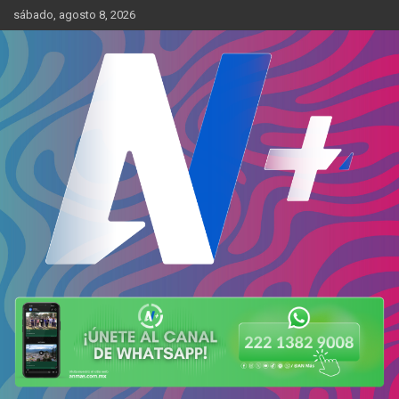
Skip
sábado, agosto 8, 2026
to
content
Más cerca de ti
AN Más