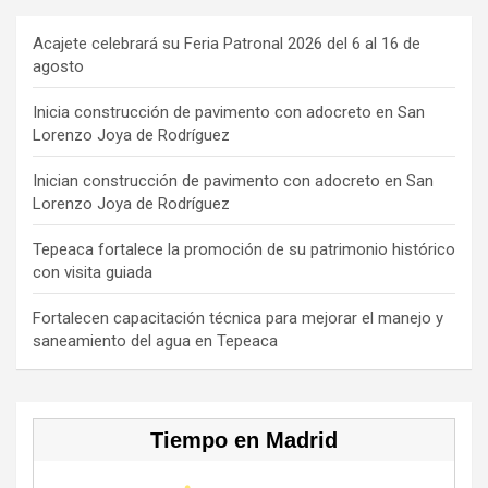
ce
e
a
T
u
b
a
gr
o
T
Acajete celebrará su Feria Patronal 2026 del 6 al 16 de
agosto
o
d
a
k
u
o
s
m
b
Inicia construcción de pavimento con adocreto en San
Lorenzo Joya de Rodríguez
k
e
C
Inician construcción de pavimento con adocreto en San
Lorenzo Joya de Rodríguez
h
a
Tepeaca fortalece la promoción de su patrimonio histórico
con visita guiada
n
n
Fortalecen capacitación técnica para mejorar el manejo y
saneamiento del agua en Tepeaca
el
Tiempo en Madrid