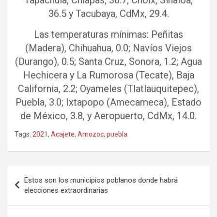
Tapachula, Chiapas, 36.7; Choix, Sinaloa,
36.5 y Tacubaya, CdMx, 29.4.
Las temperaturas mínimas: Peñitas
(Madera), Chihuahua, 0.0; Navíos Viejos
(Durango), 0.5; Santa Cruz, Sonora, 1.2; Agua
Hechicera y La Rumorosa (Tecate), Baja
California, 2.2; Oyameles (Tlatlauquitepec),
Puebla, 3.0; Ixtapopo (Amecameca), Estado
de México, 3.8, y Aeropuerto, CdMx, 14.0.
Tags:
2021
,
Acajete
,
Amozoc
,
puebla
Navegación
Estos son los municipios poblanos donde habrá
de
elecciones extraordinarias
entradas