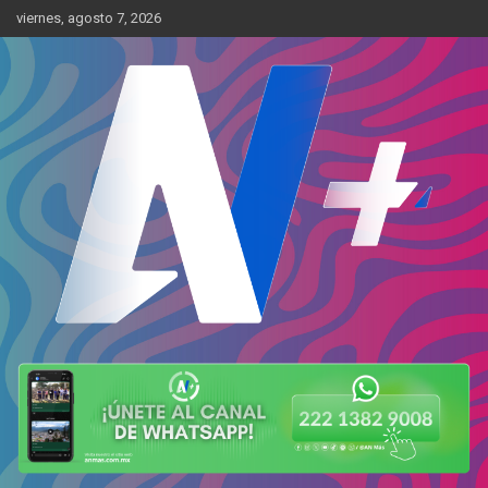
Skip
viernes, agosto 7, 2026
to
content
Más cerca de ti
AN Más