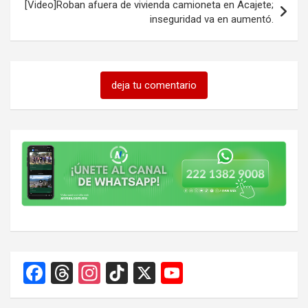
[Video]Roban afuera de vivienda camioneta en Acajete;
inseguridad va en aumentó.
deja tu comentario
F
T
In
Ti
X
Y
a
hr
st
k
o