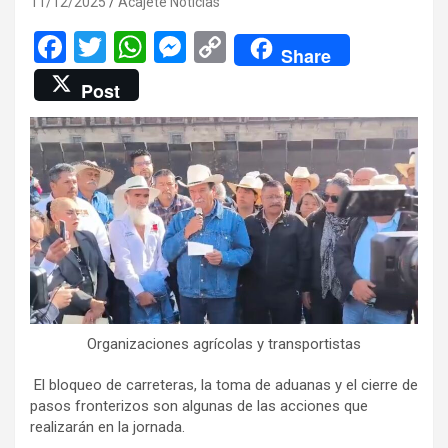
11/12/2025
Acajete Noticias
F
T
W
M
C
Share
a
wi
h
es
o
Post
ce
tt
at
se
py
b
er
s
n
Li
o
A
g
n
o
p
er
k
k
p
Organizaciones agrícolas y transportistas
El bloqueo de carreteras, la toma de aduanas y el cierre de
pasos fronterizos son algunas de las acciones que
realizarán en la jornada.