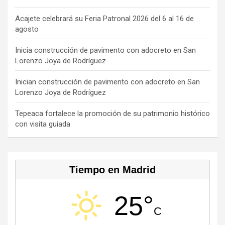
o
d
a
k
u
o
s
m
b
Acajete celebrará su Feria Patronal 2026 del 6 al 16 de
agosto
k
e
C
Inicia construcción de pavimento con adocreto en San
Lorenzo Joya de Rodríguez
h
a
Inician construcción de pavimento con adocreto en San
Lorenzo Joya de Rodríguez
n
n
Tepeaca fortalece la promoción de su patrimonio histórico
con visita guiada
el
Tiempo en Madrid
25°
C