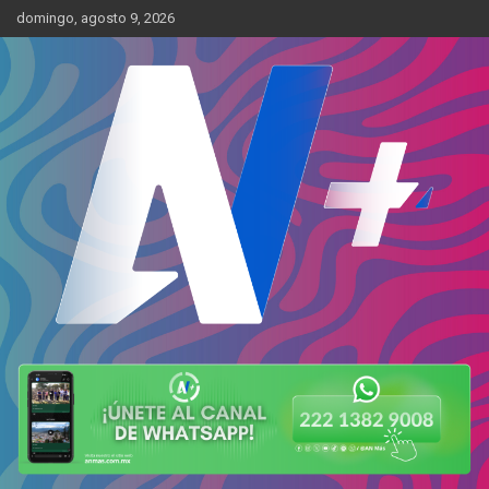
Skip
domingo, agosto 9, 2026
to
content
Más cerca de ti
AN Más