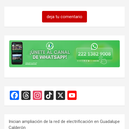
deja tu comentario
F
T
In
Ti
X
Y
a
hr
st
k
o
ce
e
a
T
u
b
a
gr
o
T
Inician ampliación de la red de electrificación en Guadalupe
Calderón