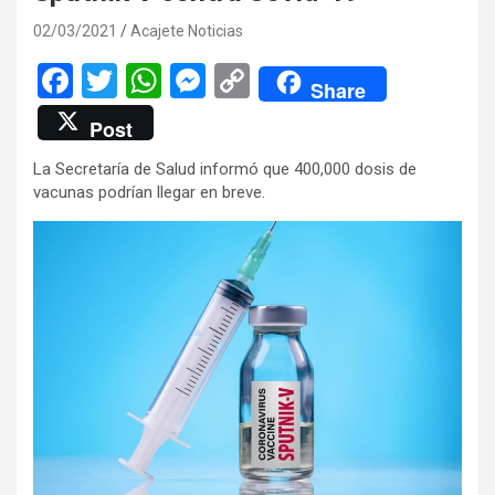
02/03/2021
Acajete Noticias
F
T
W
M
C
Share
a
wi
h
es
o
Post
ce
tt
at
se
py
La Secretaría de Salud informó que 400,000 dosis de
b
er
s
n
Li
vacunas podrían llegar en breve.
o
A
g
n
o
p
er
k
k
p