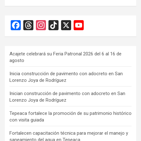
F
T
In
Ti
X
Y
a
hr
st
k
o
ce
e
a
T
u
b
a
gr
o
T
Acajete celebrará su Feria Patronal 2026 del 6 al 16 de
agosto
o
d
a
k
u
o
s
m
b
Inicia construcción de pavimento con adocreto en San
Lorenzo Joya de Rodríguez
k
e
C
Inician construcción de pavimento con adocreto en San
Lorenzo Joya de Rodríguez
h
a
Tepeaca fortalece la promoción de su patrimonio histórico
con visita guiada
n
n
Fortalecen capacitación técnica para mejorar el manejo y
saneamiento del agua en Tepeaca