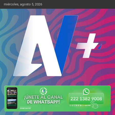
Skip
miércoles, agosto 5, 2026
to
content
Más cerca de ti
AN Más