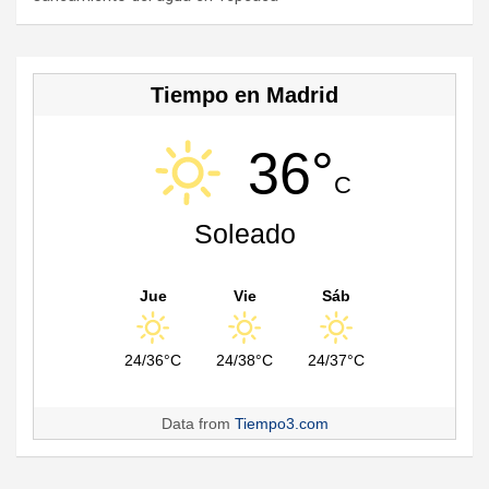
el
Tiempo en Madrid
36°
C
Soleado
Jue
Vie
Sáb
24/36°C
24/38°C
24/37°C
Data from
Tiempo3.com