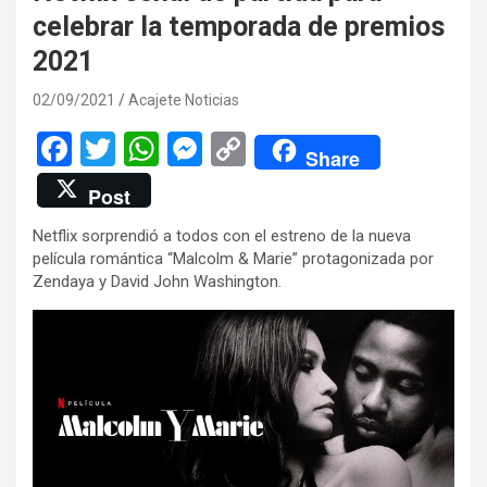
celebrar la temporada de premios
2021
02/09/2021
Acajete Noticias
F
T
W
M
C
Share
a
wi
h
es
o
Post
ce
tt
at
se
py
Netflix sorprendió a todos con el estreno de la nueva
b
er
s
n
Li
película romántica “Malcolm & Marie” protagonizada por
o
A
g
n
Zendaya y David John Washington.
o
p
er
k
k
p