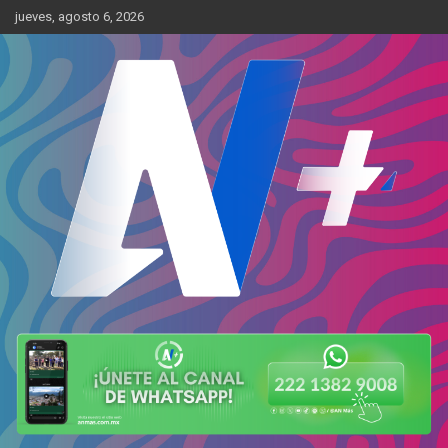
Skip
jueves, agosto 6, 2026
to
content
Más cerca de ti
AN Más