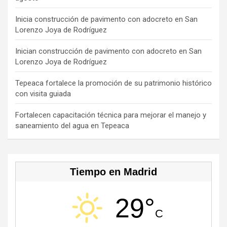
o
d
a
k
u
o
s
m
b
Inicia construcción de pavimento con adocreto en San
Lorenzo Joya de Rodríguez
k
e
C
Inician construcción de pavimento con adocreto en San
Lorenzo Joya de Rodríguez
h
a
Tepeaca fortalece la promoción de su patrimonio histórico
con visita guiada
n
n
Fortalecen capacitación técnica para mejorar el manejo y
saneamiento del agua en Tepeaca
el
Tiempo en Madrid
29°
C