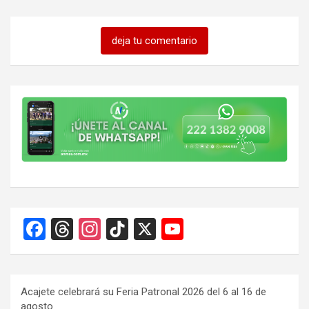
deja tu comentario
F
T
In
Ti
X
Y
a
hr
st
k
o
ce
e
a
T
u
b
a
gr
o
T
Acajete celebrará su Feria Patronal 2026 del 6 al 16 de
agosto