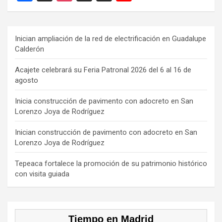
a
hr
st
k
o
ce
e
a
T
u
b
a
gr
o
T
Inician ampliación de la red de electrificación en Guadalupe
Calderón
o
d
a
k
u
o
s
m
b
Acajete celebrará su Feria Patronal 2026 del 6 al 16 de
agosto
k
e
C
Inicia construcción de pavimento con adocreto en San
Lorenzo Joya de Rodríguez
h
a
Inician construcción de pavimento con adocreto en San
Lorenzo Joya de Rodríguez
n
n
Tepeaca fortalece la promoción de su patrimonio histórico
con visita guiada
el
Tiempo en Madrid