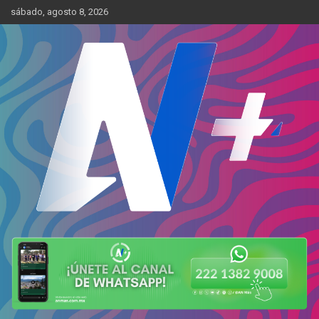
Skip
sábado, agosto 8, 2026
to
content
Más cerca de ti
AN Más