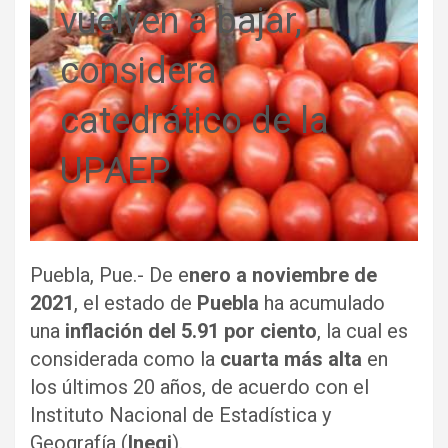
vuelven a bajar,
considera
catedrático de la
UPAEP
Puebla, Pue.- De e
nero a noviembre de
2021
, el estado de
Puebla
ha acumulado
una
inflación del 5.91 por ciento
, la cual es
considerada como la
cuarta más alta
en
los últimos 20 años, de acuerdo con el
Instituto Nacional de Estadística y
Geografía (
Inegi
).