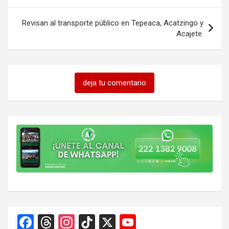
Revisan al transporte público en Tepeaca, Acatzingo y
Acajete.
deja tu comentario
F
T
In
Ti
X
Y