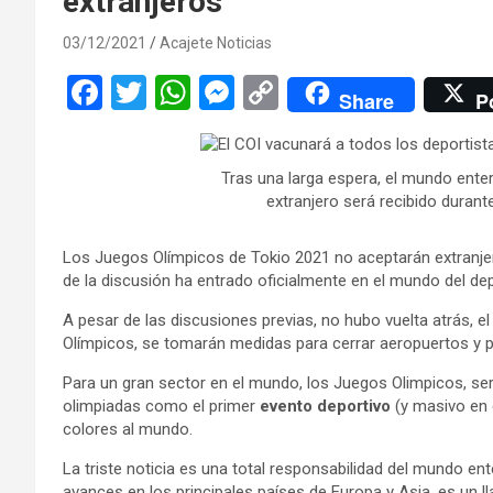
extranjeros
03/12/2021
Acajete Noticias
F
T
W
M
C
Share
P
a
wi
h
es
o
ce
tt
at
se
py
Tras una larga espera, el mundo enter
b
er
s
n
Li
extranjero será recibido duran
o
A
g
n
Los Juegos Olímpicos de Tokio 2021 no aceptarán extranjer
o
p
er
k
de la discusión ha entrado oficialmente en el mundo del dep
k
p
A pesar de las discusiones previas, no hubo vuelta atrás, e
Olímpicos, se tomarán medidas para cerrar aeropuertos y p
Para un gran sector en el mundo, los Juegos Olimpicos, ser
olimpiadas como el primer
evento deportivo
(y masivo en 
colores al mundo.
La triste noticia es una total responsabilidad del mundo 
avances en los principales países de Europa y Asia, es un 