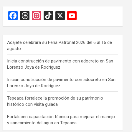
F
T
In
Ti
X
Y
a
hr
st
k
o
ce
e
a
T
u
b
a
gr
o
T
Acajete celebrará su Feria Patronal 2026 del 6 al 16 de
agosto
o
d
a
k
u
o
s
m
b
Inicia construcción de pavimento con adocreto en San
Lorenzo Joya de Rodríguez
k
e
C
Inician construcción de pavimento con adocreto en San
Lorenzo Joya de Rodríguez
h
a
Tepeaca fortalece la promoción de su patrimonio
histórico con visita guiada
n
n
Fortalecen capacitación técnica para mejorar el manejo
y saneamiento del agua en Tepeaca
el