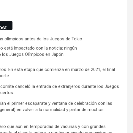
ost
o está impactado con la noticia: ningún
te los Juegos Olímpicos en Japón.
os. En esta etapa que comienza en marzo de 2021, el final
orte.
l comité canceló la entrada de extranjeros durante los Juegos
uertos.
ían el primer escaparate y ventana de celebración con las
general) en volver a la normalidad y pintar de muchos
entero que aún en temporadas de vacunas y con grandes
llamado al planeta entero a continuar siendo precavidos en