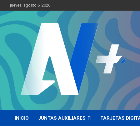
Skip
jueves, agosto 6, 2026
to
content
Más cerca de ti
AN Más
INICIO
JUNTAS AUXILIARES
TARJETAS DIGIT