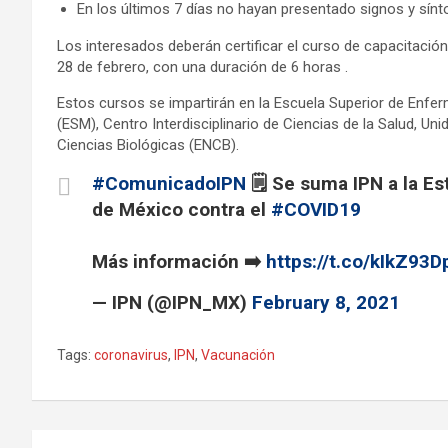
En los últimos 7 días no hayan presentado signos y sín
Los interesados ​​deberán certificar el curso de capacitació
28 de febrero, con una duración de 6 horas .
Estos cursos se impartirán en la Escuela Superior de Enfer
(ESM), Centro Interdisciplinario de Ciencias de la Salud, 
Ciencias Biológicas (ENCB).
#ComunicadoIPN
🗒️ Se suma IPN a la E
de México contra el
#COVID19
Más información ➡️
https://t.co/kIkZ93D
— IPN (@IPN_MX)
February 8, 2021
Tags:
coronavirus
,
IPN
,
Vacunación