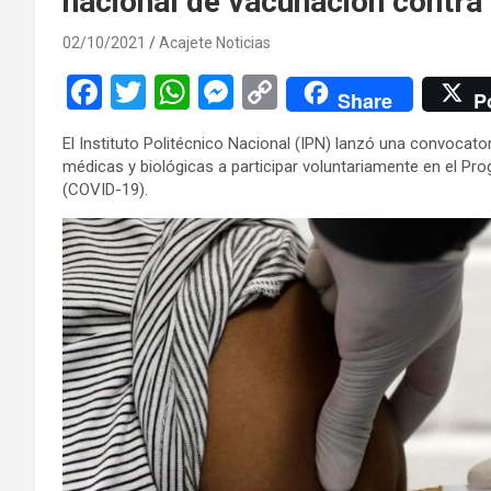
nacional de vacunación contr
02/10/2021
Acajete Noticias
F
T
W
M
C
Share
P
a
wi
h
es
o
El Instituto Politécnico Nacional (IPN) lanzó una convocat
ce
tt
at
se
py
médicas y biológicas a participar voluntariamente en el P
b
er
s
n
Li
(COVID-19).
o
A
g
n
o
p
er
k
k
p