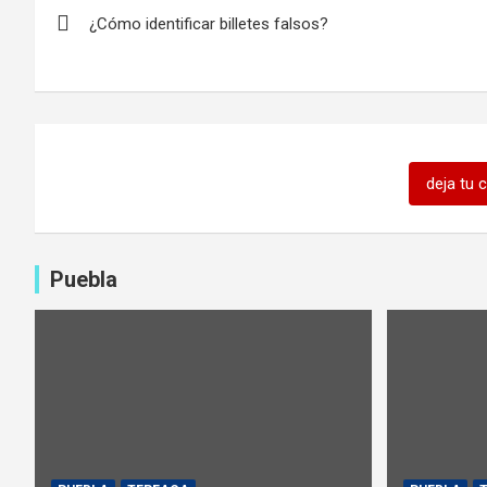
Navegación
¿Cómo identificar billetes falsos?
de
entradas
deja tu 
Puebla