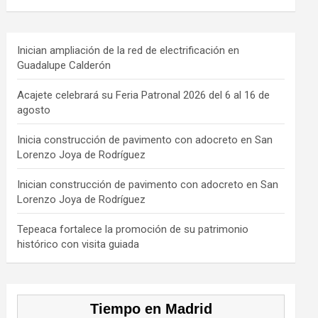
a
hr
st
k
o
ce
e
a
T
u
b
a
gr
o
T
Inician ampliación de la red de electrificación en
Guadalupe Calderón
o
d
a
k
u
o
s
m
b
Acajete celebrará su Feria Patronal 2026 del 6 al 16 de
agosto
k
e
C
Inicia construcción de pavimento con adocreto en San
Lorenzo Joya de Rodríguez
h
a
Inician construcción de pavimento con adocreto en San
Lorenzo Joya de Rodríguez
n
n
Tepeaca fortalece la promoción de su patrimonio
histórico con visita guiada
el
Tiempo en Madrid