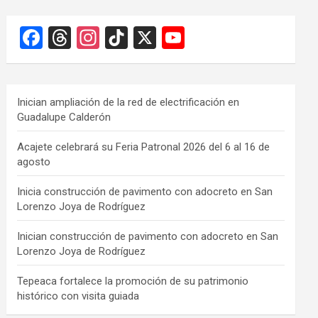
F
T
In
Ti
X
Y
a
hr
st
k
o
ce
e
a
T
u
b
a
gr
o
T
Inician ampliación de la red de electrificación en
Guadalupe Calderón
o
d
a
k
u
o
s
m
b
Acajete celebrará su Feria Patronal 2026 del 6 al 16 de
agosto
k
e
C
Inicia construcción de pavimento con adocreto en San
Lorenzo Joya de Rodríguez
h
a
Inician construcción de pavimento con adocreto en San
Lorenzo Joya de Rodríguez
n
n
Tepeaca fortalece la promoción de su patrimonio
histórico con visita guiada
el