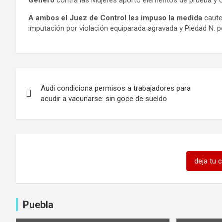
Género
contra las Mujeres aportó elementos de prueba y ob
A ambos el Juez de Control les impuso la medida
cautel
imputación por violación equiparada agravada y Piedad N. po
Navegación
Audi condiciona permisos a trabajadores para
de
acudir a vacunarse: sin goce de sueldo
entradas
deja tu 
Puebla