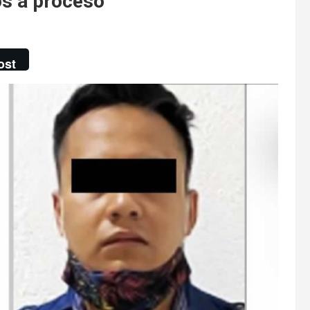
s a proceso
ost