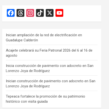
F
T
In
Ti
X
Y
a
hr
st
k
o
ce
e
a
T
u
b
a
gr
o
T
Inician ampliación de la red de electrificación en
Guadalupe Calderón
o
d
a
k
u
o
s
m
b
Acajete celebrará su Feria Patronal 2026 del 6 al 16 de
agosto
k
e
C
Inicia construcción de pavimento con adocreto en San
Lorenzo Joya de Rodríguez
h
a
Inician construcción de pavimento con adocreto en San
Lorenzo Joya de Rodríguez
n
n
Tepeaca fortalece la promoción de su patrimonio
histórico con visita guiada
el