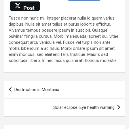
a
wi
h
es
o
Post
ce
tt
at
se
py
Fusce non nunc mi. Integer placerat nulla id quam varius
b
er
s
n
Li
dapibus. Nulla sit amet tellus et purus lobortis efficitur.
o
A
g
n
Vivamus tempus posuere ipsum in suscipit. Quisque
pulvinar fringilla cursus. Morbi malesuada laoreet dui, vitae
o
p
er
k
consequat arcu vehicula vel. Fusce vel turpis non ante
k
p
mollis bibendum a ac risus. Morbi ornare ipsum sit amet
enim rhoncus, sed eleifend felis tristique. Mauris sed
sollicitudin libero. In nec lacus quis erat rhoncus molestie.
Navegación
Destruction in Montania
de
entradas
Solar eclipse: Eye health warning