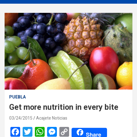
PUEBLA
Get more nutrition in every bite
03/24/2015
Acajete Noticias
F
T
W
M
C
Share