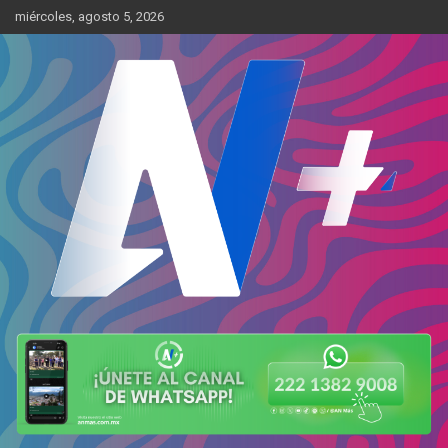
Skip
miércoles, agosto 5, 2026
to
content
Más cerca de ti
AN Más