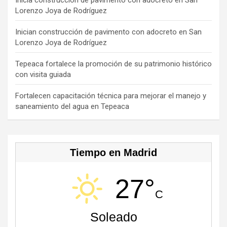
o
s
m
b
Inicia construcción de pavimento con adocreto en San
Lorenzo Joya de Rodríguez
k
e
C
Inician construcción de pavimento con adocreto en San
Lorenzo Joya de Rodríguez
h
a
Tepeaca fortalece la promoción de su patrimonio histórico
con visita guiada
n
n
Fortalecen capacitación técnica para mejorar el manejo y
saneamiento del agua en Tepeaca
el
Tiempo en Madrid
27°
C
Soleado