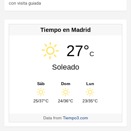
con visita guiada
el
Tiempo en Madrid
27°
C
Soleado
Sáb
Dom
Lun
25/37°C
24/36°C
23/35°C
Data from
Tiempo3.com