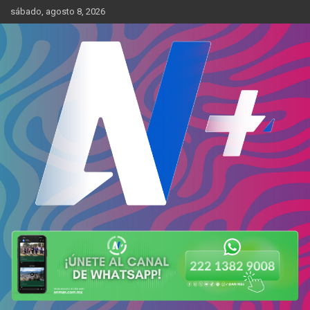
Skip
sábado, agosto 8, 2026
to
content
Más cerca de ti
AN Más