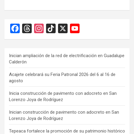
F
T
In
Ti
X
Y
a
hr
st
k
o
ce
e
a
T
u
b
a
gr
o
T
Inician ampliación de la red de electrificación en Guadalupe
Calderón
o
d
a
k
u
o
s
m
b
Acajete celebrará su Feria Patronal 2026 del 6 al 16 de
agosto
k
e
C
Inicia construcción de pavimento con adocreto en San
Lorenzo Joya de Rodríguez
h
a
Inician construcción de pavimento con adocreto en San
Lorenzo Joya de Rodríguez
n
n
Tepeaca fortalece la promoción de su patrimonio histórico