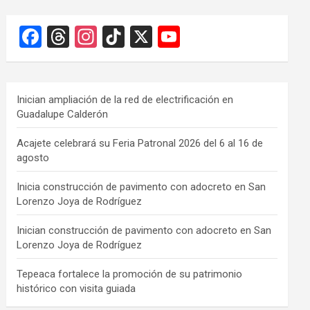
F
T
In
Ti
X
Y
a
hr
st
k
o
ce
e
a
T
u
b
a
gr
o
T
Inician ampliación de la red de electrificación en
Guadalupe Calderón
o
d
a
k
u
o
s
m
b
Acajete celebrará su Feria Patronal 2026 del 6 al 16 de
agosto
k
e
C
Inicia construcción de pavimento con adocreto en San
Lorenzo Joya de Rodríguez
h
a
Inician construcción de pavimento con adocreto en San
Lorenzo Joya de Rodríguez
n
n
Tepeaca fortalece la promoción de su patrimonio
histórico con visita guiada
el