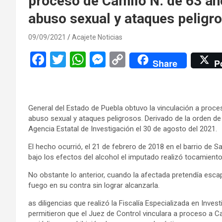
proceso de Camilo N. de 63 año
abuso sexual y ataques peligr
09/09/2021
Acajete Noticias
F
T
W
M
C
Share
P
a
wi
h
es
o
ce
tt
at
se
py
b
er
s
n
Li
General del Estado de Puebla obtuvo la vinculación a proces
o
A
g
n
abuso sexual y ataques peligrosos. Derivado de la orden d
Agencia Estatal de Investigación el 30 de agosto del 2021.
o
p
er
k
El hecho ocurrió, el 21 de febrero de 2018 en el barrio de
k
p
bajo los efectos del alcohol el imputado realizó tocamientos
No obstante lo anterior, cuando la afectada pretendía esca
fuego en su contra sin lograr alcanzarla.
as diligencias que realizó la Fiscalía Especializada en Inve
permitieron que el Juez de Control vinculara a proceso a C