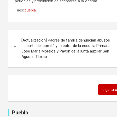
periódica y prohibición de acercarse a la víctima.
Tags:
puebla
Navegación
[Actualización] Padres de familia denuncian abusos
de
de parte del comité y director de la escuela Primaria
Jose Maria Morelos y Pavón de la junta auxiliar San
entradas
Agustín Tlaxco
deja tu 
Puebla