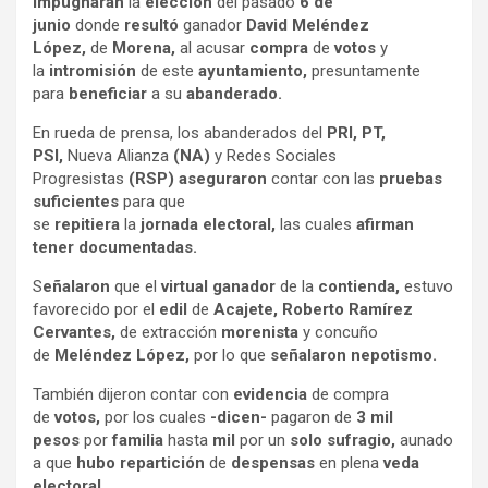
impugnarán
la
elección
del pasado
6 de
junio
donde
resultó
ganador
David Meléndez
López,
de
Morena,
al acusar
compra
de
votos
y
la
intromisión
de este
ayuntamiento,
presuntamente
para
beneficiar
a su
abanderado.
En rueda de prensa, los abanderados del
PRI, PT,
PSI,
Nueva Alianza
(NA)
y Redes Sociales
Progresistas
(RSP) aseguraron
contar con las
pruebas
suficientes
para que
se
repitiera
la
jornada
electoral,
las cuales
afirman
tener
documentadas.
S
eñalaron
que el
virtual ganador
de la
contienda,
estuvo
favorecido por el
edil
de
Acajete, Roberto Ramírez
Cervantes,
de extracción
morenista
y concuño
de
Meléndez López,
por lo que
señalaron nepotismo.
También dijeron contar con
evidencia
de compra
de
votos,
por los cuales
-dicen-
pagaron de
3 mil
pesos
por
familia
hasta
mil
por un
solo sufragio,
aunado
a que
hubo repartición
de
despensas
en plena
veda
elec
toral.