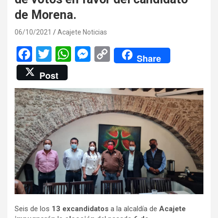
de Morena.
06/10/2021
Acajete Noticias
F
T
W
M
C
Share
a
wi
h
es
o
Post
ce
tt
at
se
py
b
er
s
n
Li
o
A
g
n
o
p
er
k
k
p
Seis de los
13 excandidatos
a la alcaldía de
Acajete