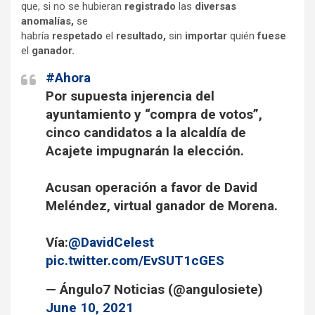
que, si no se hubieran
registrado
las
diversas
anomalías,
se
habría
respetado
el
resultado,
sin
importar
quién
fuese
el
ganador.
#Ahora
Por supuesta injerencia del
ayuntamiento y “compra de votos”,
cinco candidatos a la alcaldía de
Acajete impugnarán la elección.
Acusan operación a favor de David
Meléndez, virtual ganador de Morena.
Vía:
@DavidCelest
pic.twitter.com/EvSUT1cGES
— Ángulo7 Noticias (@angulosiete)
June 10, 2021