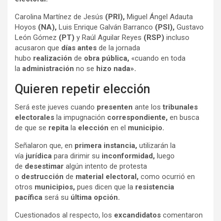
Carolina Martínez de Jesús
(PRI),
Miguel Ángel Adauta
Hoyos
(NA),
Luis Enrique Galván Barranco
(PSI),
Gustavo
León Gómez
(PT)
y Raúl Aguilar Reyes
(RSP)
incluso
acusaron que
días antes
de la jornada
hubo
realización
de
obra pública,
«cuando en toda
la
administración
no se
hizo nada».
Quieren repetir elección
Será este jueves cuando
presenten
ante los
tribunales
electorales
la impugnación
correspondiente,
en busca
de que se
repita
la
elección
en el
municipio.
Señalaron que, en
primera instancia,
utilizarán la
vía
jurídica
para dirimir su
inconformidad,
luego
de
desestimar
algún intento de protesta
o
destrucción
de
material electoral,
como ocurrió en
otros
municipios,
pues dicen que la
resistencia
pacífica
será su
última opción.
Cuestionados al respecto, los
excandidatos
comentaron