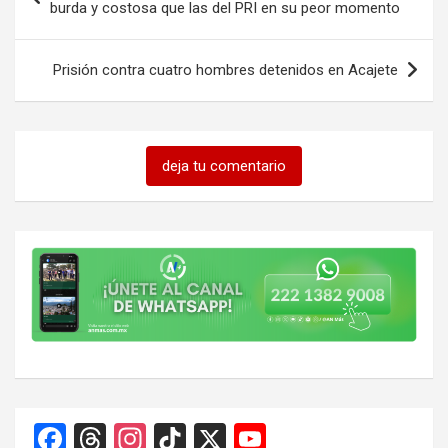
de
burda y costosa que las del PRI en su peor momento
entradas
Prisión contra cuatro hombres detenidos en Acajete
deja tu comentario
F
T
In
Ti
X
Y