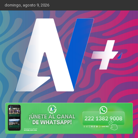
Skip
domingo, agosto 9, 2026
to
content
Más cerca de ti
AN Más