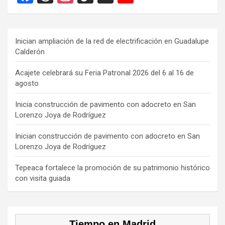
a
hr
st
k
o
ce
e
a
T
u
b
a
gr
o
T
Inician ampliación de la red de electrificación en Guadalupe
Calderón
o
d
a
k
u
o
s
m
b
Acajete celebrará su Feria Patronal 2026 del 6 al 16 de
agosto
k
e
C
Inicia construcción de pavimento con adocreto en San
Lorenzo Joya de Rodríguez
h
a
Inician construcción de pavimento con adocreto en San
Lorenzo Joya de Rodríguez
n
n
Tepeaca fortalece la promoción de su patrimonio histórico
con visita guiada
el
Tiempo en Madrid